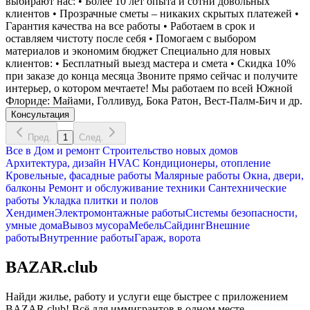
выбирают нас: • Более 10 лет опыта и сотни довольных
клиентов • Прозрачные сметы – никаких скрытых платежей •
Гарантия качества на все работы • Работаем в срок и
оставляем чистоту после себя • Помогаем с выбором
материалов и экономим бюджет Специально для новых
клиентов: • Бесплатный выезд мастера и смета • Скидка 10%
при заказе до конца месяца Звоните прямо сейчас и получите
интерьер, о котором мечтаете! Мы работаем по всей Южной
Флориде: Майами, Голливуд, Бока Ратон, Вест-Палм-Бич и др.
Консультация
Пред.
1
След.
Все в
Дом и ремонт
Строительство новых домов
Архитектура, дизайн
HVAC Кондиционеры, oтопление
Кровельные, фасадные работы
Малярные работы
Окна, двери,
балконы
Ремонт и обслуживание техники
Сантехнические
работы
Укладка плитки и полов
Хендимен
Электромонтажные работы
Системы безопасности,
умные дома
Вывоз мусора
Мебель
Сайдинг
Внешние
работы
Внутренние работы
Гараж, ворота
BAZAR.club
Найди жилье, работу и услуги еще быстрее с приложением
BAZAR.club! Всё для иммигрантов в одном месте.