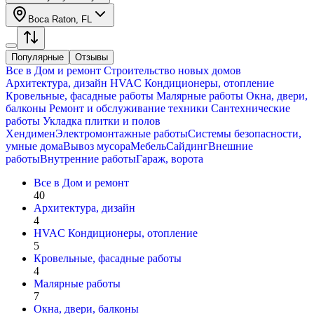
Boca Raton, FL
Популярные
Отзывы
Все в
Дом и ремонт
Строительство новых домов
Архитектура, дизайн
HVAC Кондиционеры, oтопление
Кровельные, фасадные работы
Малярные работы
Окна, двери,
балконы
Ремонт и обслуживание техники
Сантехнические
работы
Укладка плитки и полов
Хендимен
Электромонтажные работы
Системы безопасности,
умные дома
Вывоз мусора
Мебель
Сайдинг
Внешние
работы
Внутренние работы
Гараж, ворота
Все в
Дом и ремонт
40
Архитектура, дизайн
4
HVAC Кондиционеры, oтопление
5
Кровельные, фасадные работы
4
Малярные работы
7
Окна, двери, балконы