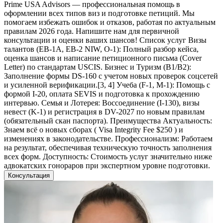
Prime USA Advisors — профессиональная помощь в
оформлении всех типов виз и подготовке петиций. Мы
помогаем избежать ошибок и отказов, работая по актуальным
правилам 2026 года. Напишите нам для первичной
консультации и оценки ваших шансов! Список услуг Визы
талантов (EB-1A, EB-2 NIW, O-1): Полный разбор кейса,
оценка шансов и написание петиционного письма (Cover
Letter) по стандартам USCIS. Бизнес и Туризм (B1/B2):
Заполнение формы DS-160 с учетом новых проверок соцсетей
и усиленной верификации.[3, 4] Учеба (F-1, M-1): Помощь с
формой I-20, оплата SEVIS и подготовка к прохождению
интервью. Семья и Лотерея: Воссоединение (I-130), визы
невест (K-1) и регистрация в DV-2027 по новым правилам
(обязательный скан паспорта). Преимущества Актуальность:
Знаем всё о новых сборах ( Visa Integrity Fee $250 ) и
изменениях в законодательстве. Профессионализм: Работаем
на результат, обеспечивая техническую точность заполнения
всех форм. Доступность: Стоимость услуг значительно ниже
адвокатских гонораров при экспертном уровне подготовки.
Консультация