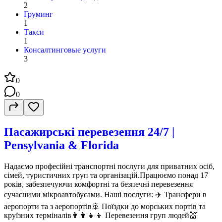
2
Груминг
1
Такси
1
Консалтинговые услуги
3
0
0
Пасажирські перевезення 24/7 |
Pensylvania & Florida
Надаємо професійні транспортні послуги для приватних осіб,
сімей, туристичних груп та організацій.Працюємо понад 17
років, забезпечуючи комфортні та безпечні перевезення
сучасними мікроавтобусами. Наші послуги: ✈️ Трансфери в
аеропорти та з аеропортів🚢 Поїздки до морських портів та
круїзних терміналів👨‍👩‍👧‍👦 Перевезення груп людей💒