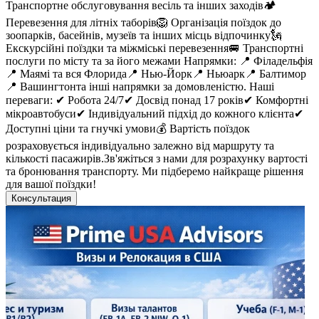
Транспортне обслуговування весіль та інших заходів🏕️
Перевезення для літніх таборів🦁 Організація поїздок до
зоопарків, басейнів, музеїв та інших місць відпочинку🗽
Екскурсійні поїздки та міжміські перевезення🚐 Транспортні
послуги по місту та за його межами Напрямки: 📍 Філадельфія
📍 Маямі та вся Флорида📍 Нью-Йорк📍 Ньюарк📍 Балтимор
📍 Вашингтонта інші напрямки за домовленістю. Наші
переваги: ✔ Робота 24/7✔ Досвід понад 17 років✔ Комфортні
мікроавтобуси✔ Індивідуальний підхід до кожного клієнта✔
Доступні ціни та гнучкі умови💰 Вартість поїздок
розраховується індивідуально залежно від маршруту та
кількості пасажирів.Зв'яжіться з нами для розрахунку вартості
та бронювання транспорту. Ми підберемо найкраще рішення
для вашої поїздки!
Консультация