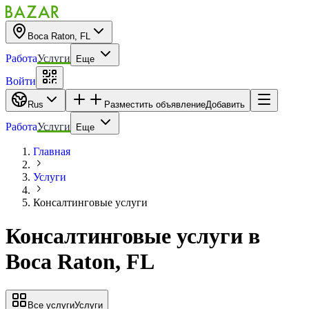
Boca Raton, FL
Работа
Услуги
Еще
Войти
Rus
Разместить объявление
Добавить
Работа
Услуги
Еще
Главная
Услуги
Консалтинговые услуги
Консалтинговые услуги
в
Boca Raton, FL
Все услуги
Услуги