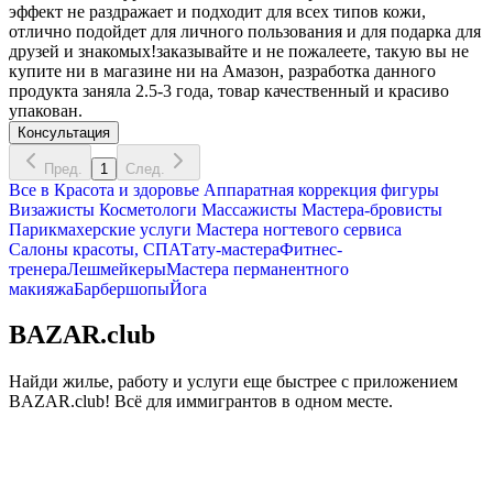
эффект не раздражает и подходит для всех типов кожи,
отлично подойдет для личного пользования и для подарка для
друзей и знакомых!заказывайте и не пожалеете, такую вы не
купите ни в магазине ни на Амазон, разработка данного
продукта заняла 2.5-3 года, товар качественный и красиво
упакован.
Консультация
Пред.
1
След.
Все в
Красота и здоровье
Аппаратная коррекция фигуры
Визажисты
Косметологи
Массажисты
Мастера-бровисты
Парикмахерские услуги
Мастера ногтевого сервиса
Салоны красоты, СПА
Тату-мастера
Фитнес-
тренера
Лешмейкеры
Мастера перманентного
макияжа
Барбершопы
Йога
BAZAR.club
Найди жилье, работу и услуги еще быстрее с приложением
BAZAR.club! Всё для иммигрантов в одном месте.