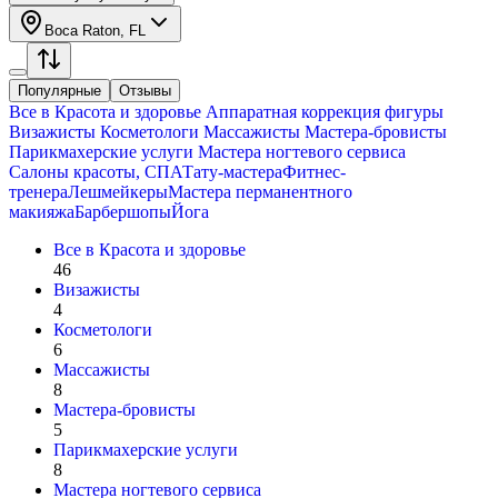
Boca Raton, FL
Популярные
Отзывы
Все в
Красота и здоровье
Аппаратная коррекция фигуры
Визажисты
Косметологи
Массажисты
Мастера-бровисты
Парикмахерские услуги
Мастера ногтевого сервиса
Салоны красоты, СПА
Тату-мастера
Фитнес-
тренера
Лешмейкеры
Мастера перманентного
макияжа
Барбершопы
Йога
Все в
Красота и здоровье
46
Визажисты
4
Косметологи
6
Массажисты
8
Мастера-бровисты
5
Парикмахерские услуги
8
Мастера ногтевого сервиса