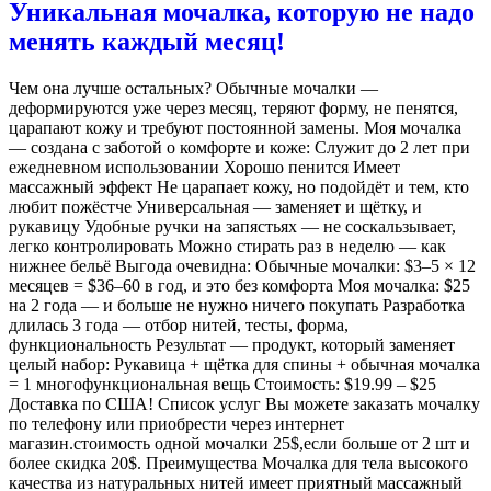
Уникальная мочалка, которую не надо
менять каждый месяц!
Чем она лучше остальных? Обычные мочалки —
деформируются уже через месяц, теряют форму, не пенятся,
царапают кожу и требуют постоянной замены. Моя мочалка
— создана с заботой о комфорте и коже: Служит до 2 лет при
ежедневном использовании Хорошо пенится Имеет
массажный эффект Не царапает кожу, но подойдёт и тем, кто
любит пожёстче Универсальная — заменяет и щётку, и
рукавицу Удобные ручки на запястьях — не соскальзывает,
легко контролировать Можно стирать раз в неделю — как
нижнее бельё Выгода очевидна: Обычные мочалки: $3–5 × 12
месяцев = $36–60 в год, и это без комфорта Моя мочалка: $25
на 2 года — и больше не нужно ничего покупать Разработка
длилась 3 года — отбор нитей, тесты, форма,
функциональность Результат — продукт, который заменяет
целый набор: Рукавица + щётка для спины + обычная мочалка
= 1 многофункциональная вещь Стоимость: $19.99 – $25
Доставка по США! Список услуг Вы можете заказать мочалку
по телефону или приобрести через интернет
магазин.стоимость одной мочалки 25$,если больше от 2 шт и
более скидка 20$. Преимущества Мочалка для тела высокого
качества из натуральных нитей имеет приятный массажный