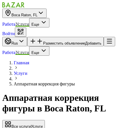
Boca Raton, FL
Работа
Услуги
Еще
Войти
Rus
Разместить объявление
Добавить
Работа
Услуги
Еще
Главная
Услуги
Аппаратная коррекция фигуры
Аппаратная коррекция
фигуры
в
Boca Raton, FL
Все услуги
Услуги