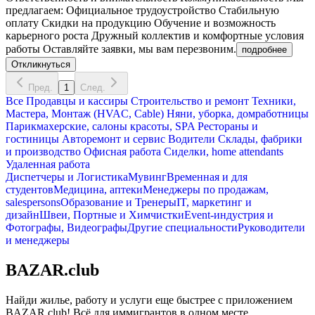
предлагаем: Официальное трудоустройство Стабильную
оплату Скидки на продукцию Обучение и возможность
карьерного роста Дружный коллектив и комфортные условия
работы Оставляйте заявки, мы вам перезвоним.
подробнее
Откликнуться
Пред.
1
След.
Все
Продавцы и кассиры
Строительство и ремонт
Техники,
Мастера, Монтаж (HVAC, Cable)
Няни, уборка, домработницы
Парикмахерские, салоны красоты, SPA
Рестораны и
гостиницы
Авторемонт и cервис
Водители
Склады, фабрики
и производство
Офисная работа
Сиделки, home attendants
Удаленная работа
Диспетчеры и Логистика
Мувинг
Временная и для
студентов
Медицина, аптеки
Менеджеры по продажам,
salespersons
Образование и Тренеры
IT, маркетинг и
дизайн
Швеи, Портные и Химчистки
Event-индустрия и
Фотографы, Видеографы
Другие специальности
Руководители
и менеджеры
BAZAR.club
Найди жилье, работу и услуги еще быстрее с приложением
BAZAR.club! Всё для иммигрантов в одном месте.