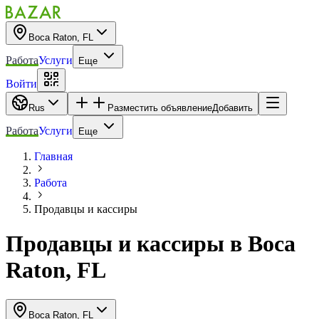
Boca Raton, FL
Работа
Услуги
Еще
Войти
Rus
Разместить объявление
Добавить
Работа
Услуги
Еще
Главная
Работа
Продавцы и кассиры
Продавцы и кассиры
в
Boca
Raton, FL
Boca Raton, FL