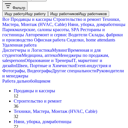
Фильтр
Ищу работу
Ищу работу
Ищу работников
Ищу работников
Все
Продавцы и кассиры
Строительство и ремонт
Техники,
Мастера, Монтаж (HVAC, Cable)
Няни, уборка, домработницы
Парикмахерские, салоны красоты, SPA
Рестораны и
гостиницы
Авторемонт и cервис
Водители
Склады, фабрики
и производство
Офисная работа
Сиделки, home attendants
Удаленная работа
Диспетчеры и Логистика
Мувинг
Временная и для
студентов
Медицина, аптеки
Менеджеры по продажам,
salespersons
Образование и Тренеры
IT, маркетинг и
дизайн
Швеи, Портные и Химчистки
Event-индустрия и
Фотографы, Видеографы
Другие специальности
Руководители
и менеджеры
Работа дальнобойщиком
Продавцы и кассиры
12
Строительство и ремонт
36
Техники, Мастера, Монтаж (HVAC, Cable)
32
Няни, уборка, домработницы
72