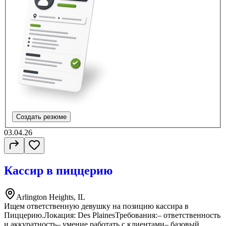
Создать резюме
03.04.26
Кассир в пиццерию
Arlington Heights, IL
Ищем ответственную девушку на позицию кассира в
Пиццерию.Локация: Des PlainesТребования:– ответственность
и аккуратность– умение работать с клиентами– базовый