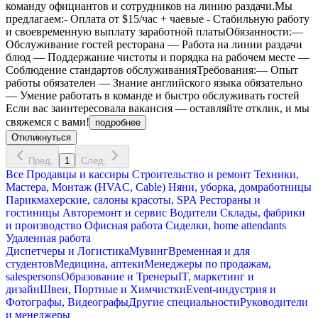
команду официантов и сотрудников на линию раздачи.Мы
предлагаем:- Оплата от $15/час + чаевые - Стабильную работу
и своевременную выплату заработной платыОбязанности:—
Обслуживание гостей ресторана — Работа на линии раздачи
блюд — Поддержание чистоты и порядка на рабочем месте —
Соблюдение стандартов обслуживанияТребования:— Опыт
работы обязателен — Знание английского языка обязательно
— Умение работать в команде и быстро обслуживать гостей
Если вас заинтересовала вакансия — оставляйте отклик, и мы
свяжемся с вами!
подробнее
Откликнуться
Пред.
1
След.
Все
Продавцы и кассиры
Строительство и ремонт
Техники,
Мастера, Монтаж (HVAC, Cable)
Няни, уборка, домработницы
Парикмахерские, салоны красоты, SPA
Рестораны и
гостиницы
Авторемонт и cервис
Водители
Склады, фабрики
и производство
Офисная работа
Сиделки, home attendants
Удаленная работа
Диспетчеры и Логистика
Мувинг
Временная и для
студентов
Медицина, аптеки
Менеджеры по продажам,
salespersons
Образование и Тренеры
IT, маркетинг и
дизайн
Швеи, Портные и Химчистки
Event-индустрия и
Фотографы, Видеографы
Другие специальности
Руководители
и менеджеры