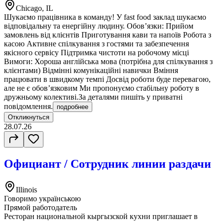
Chicago, IL
Шукаємо працівника в команду! У fast food заклад шукаємо
відповідальну та енергійну людину. Обов’язки: Прийом
замовлень від клієнтів Приготування кави та напоїв Робота з
касою Активне спілкування з гостями та забезпечення
якісного сервісу Підтримка чистоти на робочому місці
Вимоги: Хороша англійська мова (потрібна для спілкування з
клієнтами) Відмінні комунікаційні навички Вміння
працювати в швидкому темпі Досвід роботи буде перевагою,
але не є обов’язковим Ми пропонуємо стабільну роботу в
дружньому колективі.За деталями пишіть у приватні
повідомлення.
подробнее
Откликнуться
28.07.26
Официант / Сотрудник линии раздачи
Illinois
Говоримо українською
Прямой работодатель
Ресторан национальной кыргызской кухни приглашает в