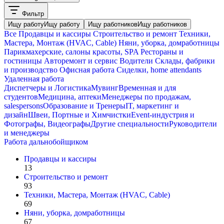
Фильтр
Ищу работу
Ищу работу
Ищу работников
Ищу работников
Все
Продавцы и кассиры
Строительство и ремонт
Техники,
Мастера, Монтаж (HVAC, Cable)
Няни, уборка, домработницы
Парикмахерские, салоны красоты, SPA
Рестораны и
гостиницы
Авторемонт и cервис
Водители
Склады, фабрики
и производство
Офисная работа
Сиделки, home attendants
Удаленная работа
Диспетчеры и Логистика
Мувинг
Временная и для
студентов
Медицина, аптеки
Менеджеры по продажам,
salespersons
Образование и Тренеры
IT, маркетинг и
дизайн
Швеи, Портные и Химчистки
Event-индустрия и
Фотографы, Видеографы
Другие специальности
Руководители
и менеджеры
Работа дальнобойщиком
Продавцы и кассиры
13
Строительство и ремонт
93
Техники, Мастера, Монтаж (HVAC, Cable)
69
Няни, уборка, домработницы
67