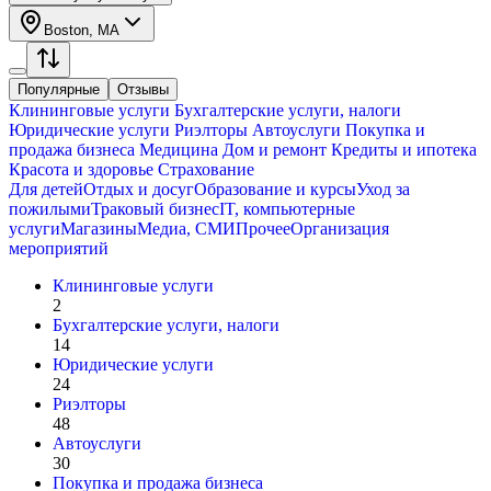
Boston, MA
Популярные
Отзывы
Клининговые услуги
Бухгалтерские услуги, налоги
Юридические услуги
Риэлторы
Автоуслуги
Покупка и
продажа бизнеса
Медицина
Дом и ремонт
Кредиты и ипотека
Красота и здоровье
Страхование
Для детей
Отдых и досуг
Образование и курсы
Уход за
пожилыми
Траковый бизнес
IT, компьютерные
услуги
Магазины
Медиа, СМИ
Прочее
Организация
мероприятий
Клининговые услуги
2
Бухгалтерские услуги, налоги
14
Юридические услуги
24
Риэлторы
48
Автоуслуги
30
Покупка и продажа бизнеса