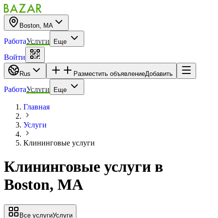
Boston, MA
Работа
Услуги
Еще
Войти
Rus
Разместить объявление
Добавить
Работа
Услуги
Еще
Главная
Услуги
Клининговые услуги
Клининговые услуги
в
Boston, MA
Все услуги
Услуги