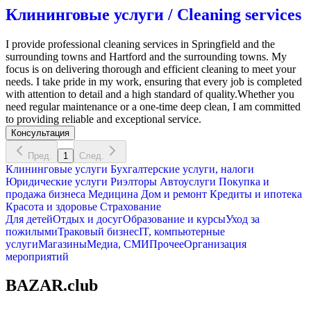
Клининговые услуги / Cleaning services
I provide professional cleaning services in Springfield and the
surrounding towns and Hartford and the surrounding towns. My
focus is on delivering thorough and efficient cleaning to meet your
needs. I take pride in my work, ensuring that every job is completed
with attention to detail and a high standard of quality.Whether you
need regular maintenance or a one-time deep clean, I am committed
to providing reliable and exceptional service.
Консультация
Пред.
1
След.
Клининговые услуги
Бухгалтерские услуги, налоги
Юридические услуги
Риэлторы
Автоуслуги
Покупка и
продажа бизнеса
Медицина
Дом и ремонт
Кредиты и ипотека
Красота и здоровье
Страхование
Для детей
Отдых и досуг
Образование и курсы
Уход за
пожилыми
Траковый бизнес
IT, компьютерные
услуги
Магазины
Медиа, СМИ
Прочее
Организация
мероприятий
BAZAR.club