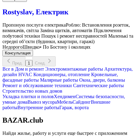
Rostyslav, Електрик
Пропоную послуги електрикаРоблю: Встановлення розеток,
вимикачів, світла Заміна щитків, автоматів Підключення
побутової техніки Пошук і ремонт несправностей Маленькі та
середні обʼєкти (будинки, квартири, гаражі)
НедорогоШвидко• По Бостону і околицях
Консультация
Пред.
1
След.
Все в
Дом и ремонт
Электромонтажные работы
Архитектура,
дизайн
HVAC Кондиционеры, oтопление
Кровельные,
фасадные работы
Малярные работы
Окна, двери, балконы
Ремонт и обслуживание техники
Сантехнические работы
Строительство новых домов
Укладка плитки и полов
Хендимен
Системы безопасности,
умные дома
Вывоз мусора
Мебель
Сайдинг
Внешние
работы
Внутренние работы
Гараж, ворота
BAZAR.club
Найди жилье, работу и услуги еще быстрее с приложением