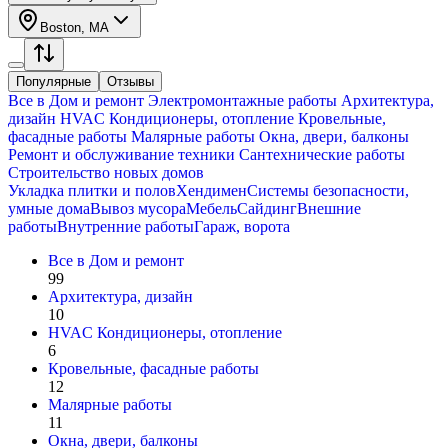
Boston, MA
Популярные
Отзывы
Все в
Дом и ремонт
Электромонтажные работы
Архитектура,
дизайн
HVAC Кондиционеры, oтопление
Кровельные,
фасадные работы
Малярные работы
Окна, двери, балконы
Ремонт и обслуживание техники
Сантехнические работы
Строительство новых домов
Укладка плитки и полов
Хендимен
Системы безопасности,
умные дома
Вывоз мусора
Мебель
Сайдинг
Внешние
работы
Внутренние работы
Гараж, ворота
Все в
Дом и ремонт
99
Архитектура, дизайн
10
HVAC Кондиционеры, oтопление
6
Кровельные, фасадные работы
12
Малярные работы
11
Окна, двери, балконы