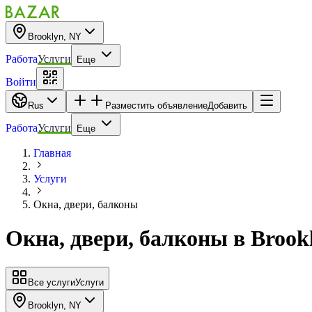
Brooklyn, NY
Работа
Услуги
Еще
Войти
Rus
Разместить объявление
Добавить
Работа
Услуги
Еще
Главная
Услуги
Окна, двери, балконы
Окна, двери, балконы
в
Brook
Все услуги
Услуги
Brooklyn, NY