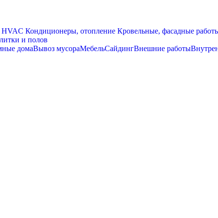
HVAC Кондиционеры, oтопление
Кровельные, фасадные работ
литки и полов
мные дома
Вывоз мусора
Мебель
Сайдинг
Внешние работы
Внутре