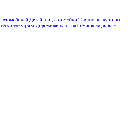
 автомобилей
Детейлинг, автомойки
Товинг, эвакуаторы
ие
Автоелектрики
Дорожные юристы
Помощь на дороге