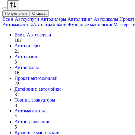
Популярные
Отзывы
Все в
Автоуслуги
Автодилеры
Автолизинг
Автошколы
Прокат
Автомагазины
Автострахование
Кузовные мастерские
Мастерск
Все в
Автоуслуги
182
Автодилеры
21
Автолизинг
3
Автошколы
16
Прокат автомобилей
22
Детейлинг, автомойки
31
Товинг, эвакуаторы
8
Автомагазины
4
Автострахование
5
Кузовные мастерские