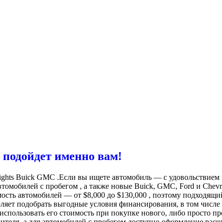
 подойдет именно вам!
Heights Buick GMC .Если вы ищете автомобиль — с удовольствие
автомобилей с пробегом , а также новые Buick, GMC, Ford и Che
ть автомобилей — от $8,000 до $130,000 , поэтому подходящи
оляет подобрать выгодные условия финансирования, в том числе
и использовать его стоимость при покупке нового, либо просто 
одителя, а для автомобилей с пробегом доступно оформление ра