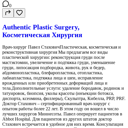
0
Authentic Plastic Surgery,
Косметическая Хирургия
Врач-хирург Павел СтаховичПластическая, косметическая и
реконструктивная хирургия Мы предлагаем все виды
пластической хирургии: реконструкция груди после
мастэктомии, увеличение и подтяжка груди, уменьшение
груди, липосакция подбородка, живота, рук и бедер,
абдоминопластика, блефаропластика, отопластика,
лабиапластика, подтяжка лица и шеи, исправление
врожденных или приобретенных деформаций лица и
тела.Дополнительные услуги: удаление бородавок, родинок и
татуировок, биопсия, уколы красоты (инъекции ботокса,
диспорта, ксеомина, филлеры), Скульптра, Кибелла, PRP, PRF.
Доктор Стахович – сертифицированный врач-хирург с
опытом работы более 22 лет. В этом году он вошел в число
лучших хирургов Миннесоты. Павел оперирует пациентов в
Abbot Hospital. Для пациентов из других штатов доктор
Стахович встречается в удобное для них время. Консультация