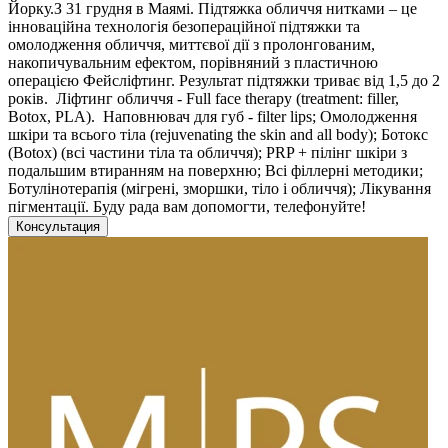
Йорку.З 31 грудня в Маямі. Підтяжка обличчя нитками – це
інноваційна технологія безопераційної підтяжки та
омолодження обличчя, миттєвої дії з пролонгованим,
накопичувальним ефектом, порівняний з пластичною
операцією Фейсліфтинг. Результат підтяжки триває від 1,5 до 2
років. Ліфтинг обличчя - Full face therapy (treatment: filler,
Botox, PLA). Наповнювач для губ - filter lips; Омолодження
шкіри та всього тіла (rejuvenating the skin and all body); Ботокс
(Botox) (всі частини тіла та обличчя); PRP + пілінг шкіри з
подальшим втиранням на поверхню; Всі філлерні методики;
Ботулінотерапія (мігрені, зморшки, тіло і обличчя); Лікування
пігментації. Буду рада вам допомогти, телефонуйте!
Консультация