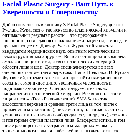
Facial Plastic Surgery - Ваш Путь к
Уверенности и Совершенству
Добро пожаловать в клинику Z Facial Plastic Surgery доктора
Руслана Журавского, где искусство пластической хирургии и
оптимальный результат работы – это преображение
внешности, совпадающее с ожиданиями пациента, а иногда и
превышающее их. Доктор Руслан Журавский является
кандидатом медицинских наук, опытным эстетическим и
реконструктивным хирургом. Выполняет широкий комплекс
омолаживающих и имиджевых пластических операций
области лица и шеи. Доктор специализируется во всех
операциях под местным наркозом. Наша Практика: Dr Руслан
Журавский, стремится не только превзойти ожидания, но и
создать гармоничное лицо, увеличивая уверенность и
поднимая самооценку. Cпециализируемся на таких
направлениях пластической хирургии: Все виды пластики
лица и шеи – (Deep Plane-лифтинг), SMAS-пластика,
эндоскопия верхней и средней трети лица (в том числе с
применением эндотинов), чик-лифтинг, платизмопластика,
установка имплантатов (подбородка, скул и других), сложные
и повторные случаи пластики лица; Блефаропластика, в том
числе расширенная, с устранением малярных мешков,
трансконъюнктивальная – «без рубцов», «азиатских» век,