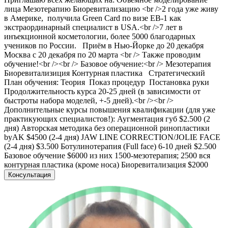
лица Мезотерапию Биоревитализацию <br />2 года уже живу
в Америке, получила Green Card по визе ЕВ-1 как
экстраординарный специалист в USA.<br />7 лет в
инъекционной косметологии, более 5000 благодарных
учеников по России. Приём в Нью-Йорке до 20 декабря
Москва с 20 декабря по 20 марта <br /> Также проводим
обучение!<br /><br /> Базовое обучение:<br /> Мезотерапия
Биоревитализиция Контурная пластика Стратегический
План обучения: Теория ️ Показ процедур ️ Постановка руки️
Продолжительность курса 20-25 дней (в зависимости от
быстроты набора моделей, +-5 дней).<br /><br />
Дополнительные курсы повышения квалификации (для уже
практикующих специалистов!): Аугментация губ $2.500 (2
дня) Авторская методика без операционной ринопластики
byAK $4500 (2-4 дня) JAW LINE CORRECTION/JOLIE FACE
(2-4 дня) $3.500 Ботулинотерапия (Full face) 6-10 дней $2.500
Базовое обучение $6000 из них 1500-мезотерапия; 2500 вся
контурная пластика (кроме носа) Биоревитализация $2000
Консультация