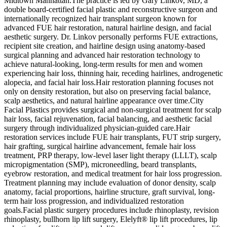
Midtown Manhattan.The practice is led by Gary Linkov, MD, a
double board-certified facial plastic and reconstructive surgeon and
internationally recognized hair transplant surgeon known for
advanced FUE hair restoration, natural hairline design, and facial
aesthetic surgery. Dr. Linkov personally performs FUE extractions,
recipient site creation, and hairline design using anatomy-based
surgical planning and advanced hair restoration technology to
achieve natural-looking, long-term results for men and women
experiencing hair loss, thinning hair, receding hairlines, androgenetic
alopecia, and facial hair loss.Hair restoration planning focuses not
only on density restoration, but also on preserving facial balance,
scalp aesthetics, and natural hairline appearance over time.City
Facial Plastics provides surgical and non-surgical treatment for scalp
hair loss, facial rejuvenation, facial balancing, and aesthetic facial
surgery through individualized physician-guided care.Hair
restoration services include FUE hair transplants, FUT strip surgery,
hair grafting, surgical hairline advancement, female hair loss
treatment, PRP therapy, low-level laser light therapy (LLLT), scalp
micropigmentation (SMP), microneedling, beard transplants,
eyebrow restoration, and medical treatment for hair loss progression.
Treatment planning may include evaluation of donor density, scalp
anatomy, facial proportions, hairline structure, graft survival, long-
term hair loss progression, and individualized restoration
goals.Facial plastic surgery procedures include rhinoplasty, revision
rhinoplasty, bullhorn lip lift surgery, Elelyft® lip lift procedures, lip