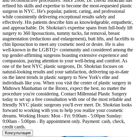
and reconstructive procedures. Since 2008, Dr. David Shokrian has
refined his skills and expertise to become the most-requested plastic
surgeon in NYC. He's popular, patient, caring, and professional
while consistently delivering exceptional results safely and
effectively. His patients describe him as knowledgeable, empathetic,
and approachable. Dr. Shokrian's expertise spans from full-body lift
surgery to 360 liposuctions, tummy tucks, fat removal, breast
augmentation (reductions and enlargement), butt lifts, and facelifts to
chin liposuction to meet any cosmetic need or desire. He is also
well-known in the LGBTQ+ community and considered among the
top gender-affirming surgeons boasting extensive experience and
compassion, paying attention to your well-being and comfort. As
one of the best NYC plastic surgeons, Dr. Shokrian focuses on
natural-looking results and your satisfaction, delivering up-to-date
on the latest trends in plastic surgery to New York's elite and
individuals like you. When you visit the center of plastic surgery in
Midtown Manhattan or the Bronx, expect the best, no matter the
procedure you're considering. Contact Millennial Plastic Surgery
today to set up a free consultation with one of the most reliable and
friendly NYC plastic surgeons you'll ever meet. Dr. Shokrian looks
forward to working with you to help you realize your cosmetic
dreams. Working Hours: Mon - Fri: 9:00am - 5:00pm Sunday:
9:00am - 5:00pm - By appointment only. Payment: cash, check,
credit cards.
Консультация