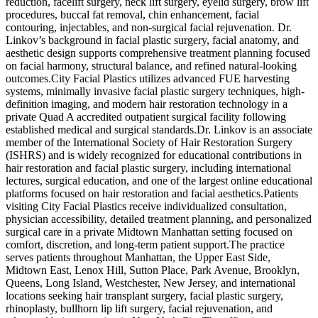
reduction, facelift surgery, neck lift surgery, eyelid surgery, brow lift
procedures, buccal fat removal, chin enhancement, facial
contouring, injectables, and non-surgical facial rejuvenation. Dr.
Linkov’s background in facial plastic surgery, facial anatomy, and
aesthetic design supports comprehensive treatment planning focused
on facial harmony, structural balance, and refined natural-looking
outcomes.City Facial Plastics utilizes advanced FUE harvesting
systems, minimally invasive facial plastic surgery techniques, high-
definition imaging, and modern hair restoration technology in a
private Quad A accredited outpatient surgical facility following
established medical and surgical standards.Dr. Linkov is an associate
member of the International Society of Hair Restoration Surgery
(ISHRS) and is widely recognized for educational contributions in
hair restoration and facial plastic surgery, including international
lectures, surgical education, and one of the largest online educational
platforms focused on hair restoration and facial aesthetics.Patients
visiting City Facial Plastics receive individualized consultation,
physician accessibility, detailed treatment planning, and personalized
surgical care in a private Midtown Manhattan setting focused on
comfort, discretion, and long-term patient support.The practice
serves patients throughout Manhattan, the Upper East Side,
Midtown East, Lenox Hill, Sutton Place, Park Avenue, Brooklyn,
Queens, Long Island, Westchester, New Jersey, and international
locations seeking hair transplant surgery, facial plastic surgery,
rhinoplasty, bullhorn lip lift surgery, facial rejuvenation, and