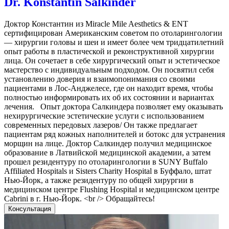
Dr. Konstantin Salkinder
Доктор Константин из Miracle Mile Aesthetics & ENT
сертифицирован Американским советом по отоларингологии
— хирургии головы и шеи и имеет более чем тридцатилетний
опыт работы в пластической и реконструктивной хирургии
лица. Он сочетает в себе хирургический опыт и эстетическое
мастерство с индивидуальным подходом. Он посвятил себя
установлению доверия и взаимопонимания со своими
пациентами в Лос-Анджелесе, где он находит время, чтобы
полностью информировать их об их состоянии и вариантах
лечения. Опыт доктора Салкиндера позволяет ему оказывать
нехирургические эстетические услуги с использованием
современных передовых лазеров/ Он также предлагает
пациентам ряд кожных наполнителей и ботокс для устранения
морщин на лице. Доктор Салкиндер получил медицинское
образование в Латвийской медицинской академии, а затем
прошел резидентуру по отоларингологии в SUNY Buffalo
Affiliated Hospitals и Sisters Charity Hospital в Буффало, штат
Нью-Йорк, а также резидентуру по общей хирургии в
медицинском центре Flushing Hospital и медицинском центре
Cabrini в г. Нью-Йорк. <br /> Обращайтесь!
Консультация