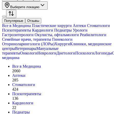
Выберите локацию
Популярные
Отзывы
Все в
Медицина
Пластические хирурги
Аптеки
Стоматологи
Психотерапевты
Кардиологи
Педиатры
Урологи
Гастроэнтерологи
Окулисты, офтальмологи
Реабилитологи
Семейные врачи, терапевты
Гинекологи
Оториноларингологи (ЛОРы)
Хирурги
Клиники, медицинские
центры
Ветеринары
Мануальные
терапевты
Онкологи
Неврологи
Диетологи
Психологи
Логопеды
медицина
Все в
Медицина
2060
Аптеки
285
Стоматологи
424
Психотерапевты
136
Кардиологи
22
Педиатры