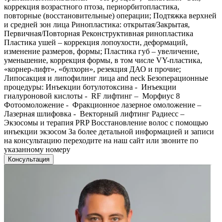
коррекция возрастного птоза, периорбитопластика,
повторные (восстановительные) операции; Подтяжка верхней
и средней зон лица Ринопластика: открытая/Закрытая,
Первичная/Повторная Реконструктивная ринопластика
Пластика ушей – коррекция лопоухости, деформаций,
изменение размеров, формы; Пластика губ – увеличение,
уменьшение, коррекция формы, в том числе VY-пластика,
«корнер-лифт», «булхорн», резекция ДАО и прочие;
Липосакция и липофилинг лица and neck Безоперационные
процедуры: Инъекции ботулотоксина - Инъекции
гиалуроновой кислоты - RF лифтинг – Морфиус 8
Фотоомоложение - Фракционное лазерное омоложение –
Лазерная шлифовка - Векторный лифтинг Радиесс –
Экзосомы и терапия PRP Восстановление волос с помощью
инъекции экзосом За более детальной информацией и записи
на консультацию переходите на наш сайт или звоните по
указанному номеру
Консультация