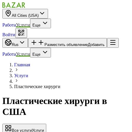
All Cities (USA)
Работа
Услуги
Еще
Войти
Rus
Разместить объявление
Добавить
Работа
Услуги
Еще
Главная
Услуги
Пластические хирурги
Пластические хирурги
в
США
Все услуги
Услуги