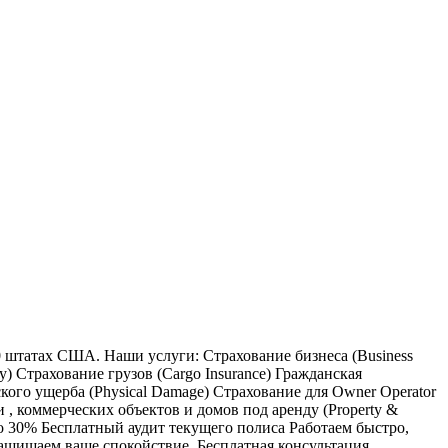
штатах США. Наши услуги: Страхование бизнеса (Business
ty) Страхование грузов (Cargo Insurance) Гражданская
ского ущерба (Physical Damage) Страхование для Owner Operator
 , коммерческих объектов и домов под аренду (Property &
t до 30% Бесплатный аудит текущего полиса Работаем быстро,
ащищаем ваше спокойствие. Бесплатная консультация.