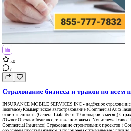
5.0
7
Страхование бизнеса и траков по все
INSURANCE MOBILE SERVICES INC - надёжное страхование для
Insurance) Коммерческое автострахование (Commercial Auto Insur
ответственность (General Liability от 19 долларов в месяц) Ст
(Owner Operator Insurance, так же поможем с Non-renewal canc
Commercial Insurance) Страхование строительних проектов ( Comm
объясняем простым языком и подбираем оптимальные условия 