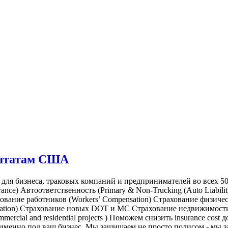
м штатам США
 бизнеса, траковых компаний и предпринимателей во всех 50 
ance) Автоответственность (Primary & Non-Trucking (Auto Liabili
рахование работников (Workers’ Compensation) Страхование физиче
ellation) Страхование новых DOT и MC Страхование недвижимости
ercial and residential projects ) Поможем снизить insurance cos
именно под ваш бизнес. Мы защищаем не просто полисом - мы з