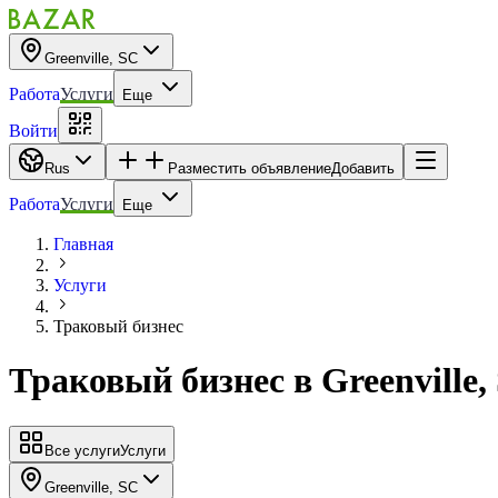
Greenville, SC
Работа
Услуги
Еще
Войти
Rus
Разместить объявление
Добавить
Работа
Услуги
Еще
Главная
Услуги
Траковый бизнес
Траковый бизнес
в
Greenville,
Все услуги
Услуги
Greenville, SC