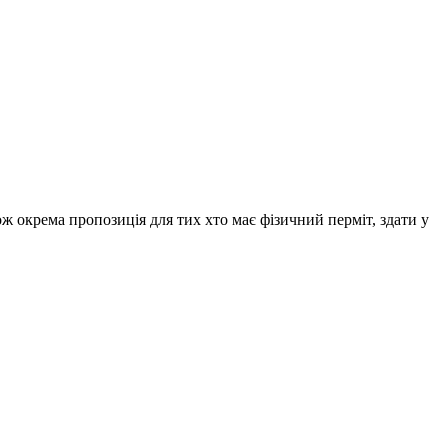
ож окрема пропозиція для тих хто має фізичний перміт, здати у