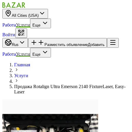
All Cities (USA)
Работа
Услуги
Еще
Войти
Rus
Разместить объявление
Добавить
Работа
Услуги
Еще
Главная
Услуги
Продажа Rotalign Ultra Emerson 2140 FixtureLaser, Easy-
Laser