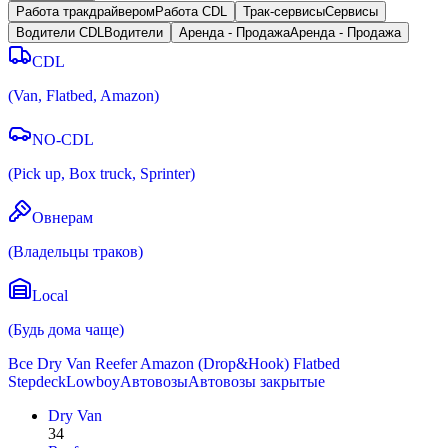
Работа тракдрайвером
Работа CDL
Трак-сервисы
Cервисы
Водители CDL
Водители
Аренда - Продажа
Аренда - Продажа
CDL
(
Van, Flatbed, Amazon
)
NO-CDL
(
Pick up, Box truck, Sprinter
)
Овнерам
(
Владельцы траков
)
Local
(
Будь дома чаще
)
Все
Dry Van
Reefer
Amazon (Drop&Hook)
Flatbed
Stepdeck
Lowboy
Автовозы
Автовозы закрытые
Dry Van
34