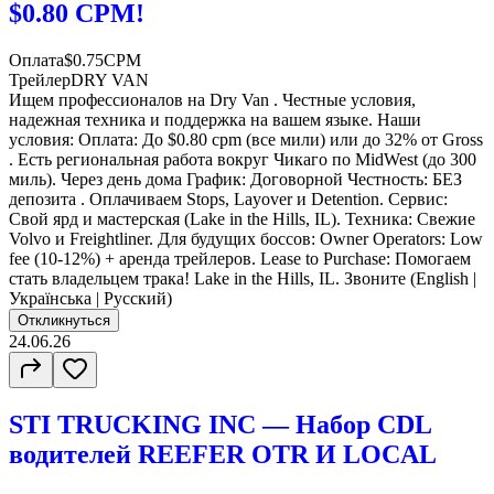
$0.80 CPM!
Оплата
$0.75CPM
Трейлер
DRY VAN
Ищем профессионалов на Dry Van . Честные условия,
надежная техника и поддержка на вашем языке. Наши
условия: Оплата: До $0.80 cpm (все мили) или до 32% от Gross
. Есть региональная работа вокруг Чикаго по MidWest (до 300
миль). Через день дома График: Договорной Честность: БЕЗ
депозита . Оплачиваем Stops, Layover и Detention. Сервис:
Свой ярд и мастерская (Lake in the Hills, IL). Техника: Свежие
Volvo и Freightliner. Для будущих боссов: Owner Operators: Low
fee (10-12%) + аренда трейлеров. Lease to Purchase: Помогаем
стать владельцем трака! Lake in the Hills, IL. Звоните (English |
Українська | Русский)
Откликнуться
24.06.26
STI TRUCKING INC — Набор CDL
водителей REEFER OTR И LOCAL