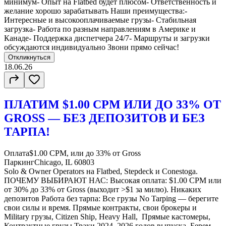
минимум- Опыт на Flatbed будет плюсом- Ответственность и
желание хорошо зарабатывать Наши преимущества:-
Интересные и высокооплачиваемые грузы- Стабильная
загрузка- Работа по разным направлениям в Америке и
Канаде- Поддержка диспетчера 24/7- Маршруты и загрузки
обсуждаются индивидуально Звони прямо сейчас!
Откликнуться
18.06.26
ПЛАТИМ $1.00 CPM ИЛИ ДО 33% ОТ
GROSS — БЕЗ ДЕПОЗИТОВ И БЕЗ
ТАРПА!
Оплата
$1.00 CPM, или до 33% от Gross
Паркинг
Chicago, IL 60803
Solo & Owner Operators на Flatbed, Stepdeck и Conestoga.
ПОЧЕМУ ВЫБИРАЮТ НАС: Высокая оплата: $1.00 CPM или
от 30% до 33% от Gross (выходит >$1 за милю). Никаких
депозитов Работа без тарпа: Все грузы No Tarping — берегите
свои силы и время. Прямые контракты, свои брокеры и
Military грузы, Citizen Ship, Heavy Hall, Прямые кастомеры,
Контрактные грузы Траки 2024–2026 годов выпуска. Берем