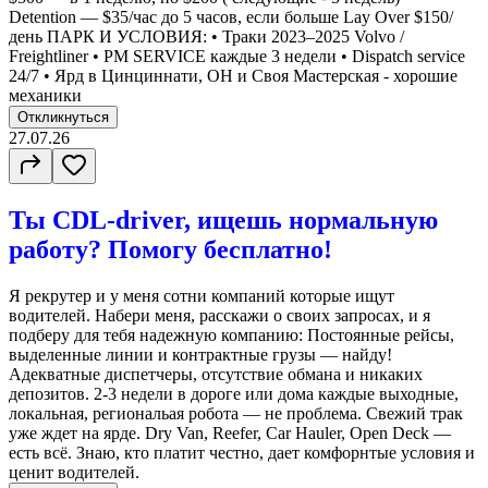
Detention — $35/час до 5 часов, если больше Lay Оver $150/
день ПАРК И УСЛОВИЯ: • Траки 2023–2025 Volvo /
Freightliner • PM SERVICE каждые 3 недели • Dispatch service
24/7 • Ярд в Цинциннати, OH и Своя Мастерская - хорошие
механики
Откликнуться
27.07.26
Ты CDL-driver, ищешь нормальную
работу? Помогу бесплатно!
Я рекрутер и у меня сотни компаний которые ищут
водителей. Набери меня, расскажи о своих запросах, и я
подберу для тебя надежную компанию: Постоянные рейсы,
выделенные линии и контрактные грузы — найду!
Адекватные диспетчеры, отсутствие обмана и никаких
депозитов. 2-3 недели в дороге или дома каждые выходные,
локальная, региональая робота — не проблема. Свежий трак
уже ждет на ярде. Dry Van, Reefer, Car Hauler, Open Deck —
есть всё. Знаю, кто платит честно, дает комфорнтые условия и
ценит водителей.