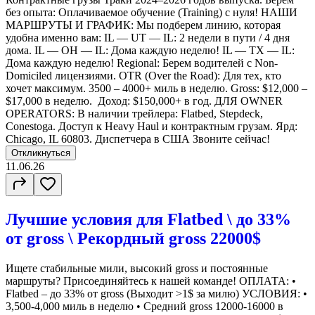
без опыта: Оплачиваемое обучение (Training) с нуля! НАШИ
МАРШРУТЫ И ГРАФИК: Мы подберем линию, которая
удобна именно вам: IL — UT — IL: 2 недели в пути / 4 дня
дома. IL — OH — IL: Дома каждую неделю! IL — TX — IL:
Дома каждую неделю! Regional: Берем водителей с Non-
Domiciled лицензиями. OTR (Over the Road): Для тех, кто
хочет максимум. 3500 – 4000+ миль в неделю. Gross: $12,000 –
$17,000 в неделю. Доход: $150,000+ в год. ДЛЯ OWNER
OPERATORS: В наличии трейлера: Flatbed, Stepdeck,
Conestoga. Доступ к Heavy Haul и контрактным грузам. Ярд:
Chicago, IL 60803. Диспетчера в США Звоните сейчас!
Откликнуться
11.06.26
Лучшие условия для Flatbed \ до 33%
от gross \ Рекордный gross 22000$
Ищете стабильные мили, высокий gross и постоянные
маршруты? Присоединяйтесь к нашей команде! ОПЛАТА: •
Flatbed – до 33% от gross (Выходит >1$ за милю) УСЛОВИЯ: •
3,500-4,000 миль в неделю • Средний gross 12000-16000 в