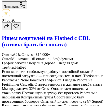
Позвонить
04.08.26
Ищем водителей на Flatbed c CDL
(готовы брать без опыта)
Оплата
32% Gross от $15,000+
Опыт
Минимальный опыт или без(обучаем)
График работы
3 недели в дороге 1 неделя дома
Трейлер
Flatbed
Если вы ищете стабильную работу с достойной оплатой и
постоянной загрузкой — присоединяйтесь к нам! Требования:
Работаем с Non-Domiciled График от 3 недель Работа на
Freightliner Cascadia Ответственность и желание зарабатывать
Мы предлагаем: 32% от Gross Оплачиваем новичкам
стажировку Постоянную загрузку без простоев Работаем с
паршелами Контрактные грузы Собственную базу
проверенных брокеров Опытный диспетч сервис (24/7 Suport)
Еженедельные выплаты без задержек Оплачиваем билеты за