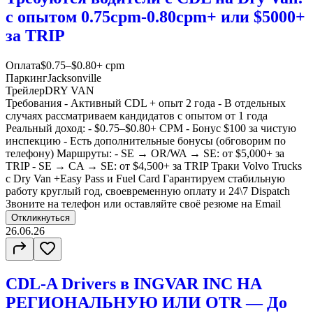
c опытом 0.75cpm-0.80cpm+ или $5000+
за TRIP
Оплата
$0.75–$0.80+ cpm
Паркинг
Jacksonville
Трейлер
DRY VAN
Требования - Активный СDL + опыт 2 года - В отдельных
случаях рассматриваем кандидатов с опытом от 1 года
Реальный доход: - $0.75–$0.80+ CPM - Бонус $100 за чистую
инспекцию - Есть дополнительные бонусы (обговорим по
телефону) Маршруты: - SE → OR/WA → SE: от $5,000+ за
TRIP - SE → CA → SE: от $4,500+ за TRIP Траки Volvo Trucks
с Dry Van +Easy Pass и Fuel Card Гарантируем стабильную
работу круглый год, своевременную оплату и 24\7 Dispatch
Звоните на телефон или оставляйте своё резюме на Email
Откликнуться
26.06.26
CDL-A Drivers в INGVAR INC НА
РЕГИОНАЛЬНУЮ ИЛИ OTR — До