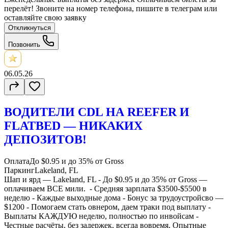
перелёт! Звоните на номер телефона, пишите в телеграм или
оставляйте свою заявку
Откликнуться
Позвонить
06.05.26
ВОДИТЕЛИ CDL НА REEFER И
FLATBED — НИКАКИХ
ДЕПОЗИТОВ!
Оплата
До $0.95 и до 35% от Gross
Паркинг
Lakeland, FL
Шап и ярд — Lakeland, FL - До $0.95 и до 35% от Gross —
оплачиваем ВСЕ мили. - Средняя зарплата $3500-$5500 в
неделю - Каждые выходные дома - Бонус за трудоустройсво —
$1200 - Помогаем стать овнером, даем траки под выплату -
Выплаты КАЖДУЮ неделю, полностью по инвойсам -
Честные расчёты, без задержек, всегда вовремя. Опытные