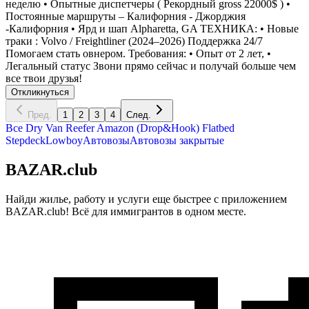
неделю • Опытные диспетчеры ( Рекордный gross 22000$ ) •
Постоянные маршруты – Калифорния - Джорджия
-Калифорния • Ярд и шап Alpharetta, GA ТЕХНИКА: • Новые
траки : Volvo / Freightliner (2024–2026) Поддержка 24/7
Помогаем стать овнером. Требования: • Опыт от 2 лет, •
Легальный статус Звони прямо сейчас и получай больше чем
все твои друзья!
Откликнуться
Пред.
1
2
3
4
След.
Все
Dry Van
Reefer
Amazon (Drop&Hook)
Flatbed
Stepdeck
Lowboy
Автовозы
Автовозы закрытые
BAZAR.club
Найди жилье, работу и услуги еще быстрее с приложением
BAZAR.club! Всё для иммигрантов в одном месте.