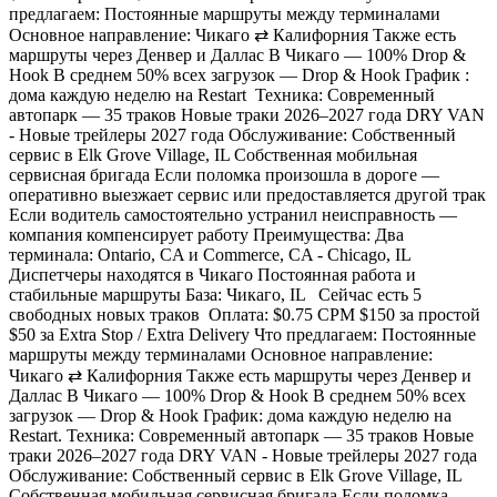
предлагаем: Постоянные маршруты между терминалами
Основное направление: Чикаго ⇄ Калифорния Также есть
маршруты через Денвер и Даллас В Чикаго — 100% Drop &
Hook В среднем 50% всех загрузок — Drop & Hook График :
дома каждую неделю на Restart Техника: Современный
автопарк — 35 траков Новые траки 2026–2027 года DRY VAN
- Новые трейлеры 2027 года Обслуживание: Собственный
сервис в Elk Grove Village, IL Собственная мобильная
сервисная бригада Если поломка произошла в дороге —
оперативно выезжает сервис или предоставляется другой трак
Если водитель самостоятельно устранил неисправность —
компания компенсирует работу Преимущества: Два
терминала: Ontario, CA и Commerce, CA - Chicago, IL
Диспетчеры находятся в Чикаго Постоянная работа и
стабильные маршруты База: Чикаго, IL Сейчас есть 5
свободных новых траков Оплата: $0.75 CPM $150 за простой
$50 за Extra Stop / Extra Delivery Что предлагаем: Постоянные
маршруты между терминалами Основное направление:
Чикаго ⇄ Калифорния Также есть маршруты через Денвер и
Даллас В Чикаго — 100% Drop & Hook В среднем 50% всех
загрузок — Drop & Hook График: дома каждую неделю на
Restart. Техника: Современный автопарк — 35 траков Новые
траки 2026–2027 года DRY VAN - Новые трейлеры 2027 года
Обслуживание: Собственный сервис в Elk Grove Village, IL
Собственная мобильная сервисная бригада Если поломка