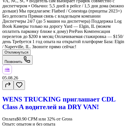
VA, NC, SC • Водитель сам выбирает график совместно с
диспетчером • Обычно: 5,5 дней в рейсе / 1,5 дня дома (можно
дольше) Мы предлагаем: Flatbed / Conestoga (прицепы 2023+)
Без депозита Прямая связь с владельцем компании
Диспетчеры 24/7 (до 5 машин на диспетчера) Поддержка Log
Book Камеры только на дорогу Yard — Elgin, IL (можем
оплатить парковку ближе к дому) PrePass Компенсация
перелетов до $200 в месяц Оплачиваемая стажировка — $150/
день Требуется 1 год опыта на открытой платформе База: Elgin
/ Naperville, IL. Звоните прямо сейчас!
Откликнуться
Позвонить
05.08.26
WENS TRUCKING приглашает CDL
Class A водителей на DRY VAN!
Оплата
$0.90 CPM или 32% от Gross
Опыт
с опытом и без опыта