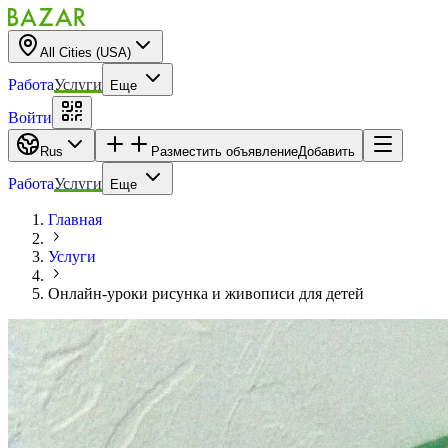
All Cities (USA)
Работа
Услуги
Еще
Войти
Rus
Разместить объявление
Добавить
Работа
Услуги
Еще
Главная
Услуги
Онлайн-уроки рисунка и живописи для детей