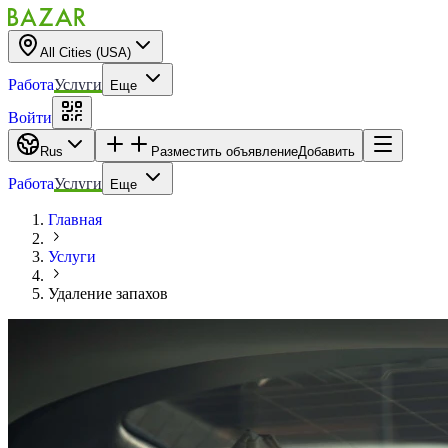
All Cities (USA)
Работа
Услуги
Еще
Войти
Rus
Разместить объявление
Добавить
Работа
Услуги
Еще
Главная
Услуги
Удаление запахов