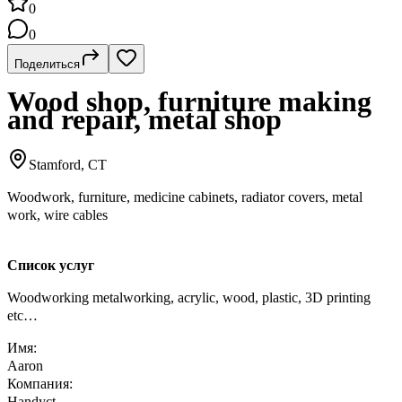
0
0
Поделиться
Wood shop, furniture making
and repair, metal shop
Stamford, CT
Woodwork, furniture, medicine cabinets, radiator covers, metal
work, wire cables
Список услуг
Woodworking metalworking, acrylic, wood, plastic, 3D printing
etc…
Имя:
Aaron
Компания:
Handyct