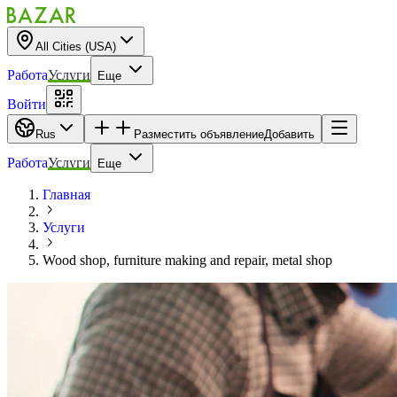
All Cities (USA)
Работа
Услуги
Еще
Войти
Rus
Разместить объявление
Добавить
Работа
Услуги
Еще
Главная
Услуги
Wood shop, furniture making and repair, metal shop