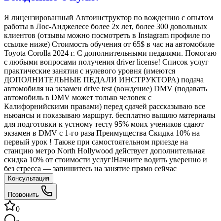
Я лицензированный Автоинструктор по вождению с опытом
работы в Лос-Анджелесе более 2х лет, более 300 довольных
клиентов (отзывы можно посмотреть в Instagram профиле по
ссылке ниже) Стоимость обучения от 65$ в час на автомобиле
Toyota Corolla 2024 г. С дополнительными педалями. Помогаю
с любыми вопросами получения driver license! Список услуг
практические занятия с нулевого уровня (имеются
ДОПОЛНИТЕЛЬНЫЕ ПЕДАЛИ ИНСТРУКТОРА) подача
автомобиля на экзамен drive test (вождение) DMV (подавать
автомобиль в DMV может только человек с
Калифорнийскими правами) перед сдачей рассказываю все
ньюансы и показываю маршрут. бесплатно вышлю материалы
для подготовки к устному тесту 95% моих учеников сдают
экзамен в DMV с 1-го раза Преимущества Скидка 10% на
первый урок ! Также при самостоятельном приезде на
станцию метро North Hollywood действует дополнительная
скидка 10% от стоимости услуг!Начните водить уверенно и
без стресса — запишитесь на занятие прямо сейчас
Консультация
Позвонить
0