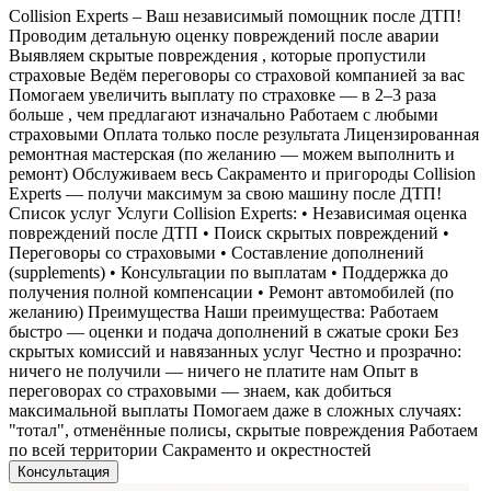
Collision Experts – Ваш независимый помощник после ДТП!
Проводим детальную оценку повреждений после аварии
Выявляем скрытые повреждения , которые пропустили
страховые Ведём переговоры со страховой компанией за вас
Помогаем увеличить выплату по страховке — в 2–3 раза
больше , чем предлагают изначально Работаем с любыми
страховыми Оплата только после результата Лицензированная
ремонтная мастерская (по желанию — можем выполнить и
ремонт) Обслуживаем весь Сакраменто и пригороды Collision
Experts — получи максимум за свою машину после ДТП!
Список услуг Услуги Collision Experts: • Независимая оценка
повреждений после ДТП • Поиск скрытых повреждений •
Переговоры со страховыми • Составление дополнений
(supplements) • Консультации по выплатам • Поддержка до
получения полной компенсации • Ремонт автомобилей (по
желанию) Преимущества Наши преимущества: Работаем
быстро — оценки и подача дополнений в сжатые сроки Без
скрытых комиссий и навязанных услуг Честно и прозрачно:
ничего не получили — ничего не платите нам Опыт в
переговорах со страховыми — знаем, как добиться
максимальной выплаты Помогаем даже в сложных случаях:
"тотал", отменённые полисы, скрытые повреждения Работаем
по всей территории Сакраменто и окрестностей
Консультация