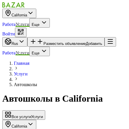
California
Работа
Услуги
Еще
Войти
Rus
Разместить объявление
Добавить
Работа
Услуги
Еще
Главная
Услуги
Автошколы
Автошколы
в
California
Все услуги
Услуги
California