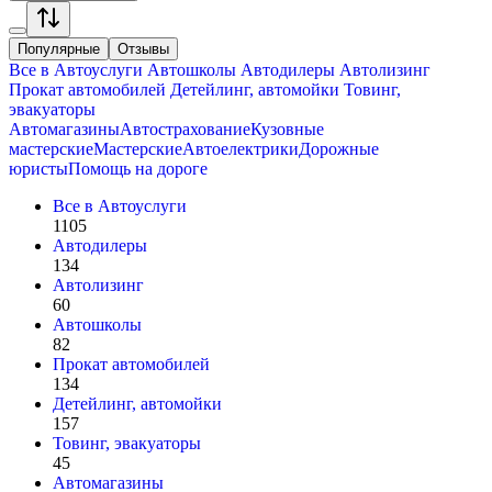
Популярные
Отзывы
Все в
Автоуслуги
Автошколы
Автодилеры
Автолизинг
Прокат автомобилей
Детейлинг, автомойки
Товинг,
эвакуаторы
Автомагазины
Автострахование
Кузовные
мастерские
Мастерские
Автоелектрики
Дорожные
юристы
Помощь на дороге
Все в
Автоуслуги
1105
Автодилеры
134
Автолизинг
60
Автошколы
82
Прокат автомобилей
134
Детейлинг, автомойки
157
Товинг, эвакуаторы
45
Автомагазины