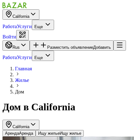
California
Работа
Услуги
Еще
Войти
Rus
Разместить объявление
Добавить
Работа
Услуги
Еще
Главная
Жилье
Дом
Дом
в
California
California
Аренда
Аренда
Ищу жилье
Ищу жилье