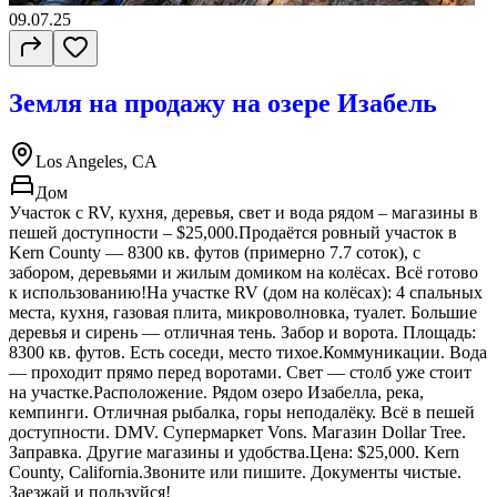
09.07.25
Земля на продажу на озере Изабель
Los Angeles, CA
Дом
Участок с RV, кухня, деревья, свет и вода рядом – магазины в
пешей доступности – $25,000.Продаётся ровный участок в
Kern County — 8300 кв. футов (примерно 7.7 соток), с
забором, деревьями и жилым домиком на колёсах. Всё готово
к использованию!На участке RV (дом на колёсах): 4 спальных
места, кухня, газовая плита, микроволновка, туалет. Большие
деревья и сирень — отличная тень. Забор и ворота. Площадь:
8300 кв. футов. Есть соседи, место тихое.Коммуникации. Вода
— проходит прямо перед воротами. Свет — столб уже стоит
на участке.Расположение. Рядом озеро Изабелла, река,
кемпинги. Отличная рыбалка, горы неподалёку. Всё в пешей
доступности. DMV. Супермаркет Vons. Магазин Dollar Tree.
Заправка. Другие магазины и удобства.Цена: $25,000. Kern
County, California.Звоните или пишите. Документы чистые.
Заезжай и пользуйся!