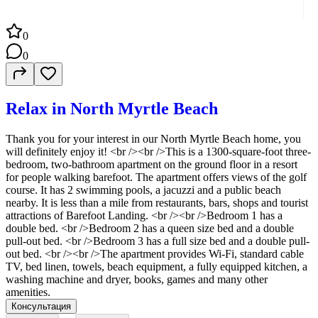
0
0
Relax in North Myrtle Beach
Thank you for your interest in our North Myrtle Beach home, you
will definitely enjoy it! <br /><br />This is a 1300-square-foot three-
bedroom, two-bathroom apartment on the ground floor in a resort
for people walking barefoot. The apartment offers views of the golf
course. It has 2 swimming pools, a jacuzzi and a public beach
nearby. It is less than a mile from restaurants, bars, shops and tourist
attractions of Barefoot Landing. <br /><br />Bedroom 1 has a
double bed. <br />Bedroom 2 has a queen size bed and a double
pull-out bed. <br />Bedroom 3 has a full size bed and a double pull-
out bed. <br /><br />The apartment provides Wi-Fi, standard cable
TV, bed linen, towels, beach equipment, a fully equipped kitchen, a
washing machine and dryer, books, games and many other
amenities.
Консультация