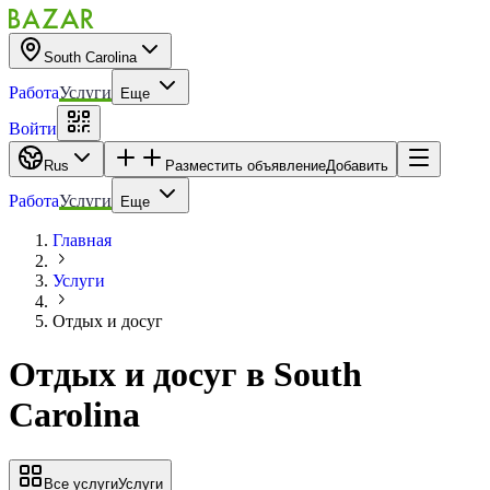
South Carolina
Работа
Услуги
Еще
Войти
Rus
Разместить объявление
Добавить
Работа
Услуги
Еще
Главная
Услуги
Отдых и досуг
Отдых и досуг
в
South
Carolina
Все услуги
Услуги