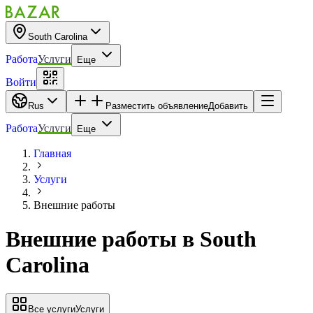
South Carolina
Работа
Услуги
Еще
Войти
Rus
Разместить объявление
Добавить
Работа
Услуги
Еще
Главная
Услуги
Внешние работы
Внешние работы
в
South
Carolina
Все услуги
Услуги