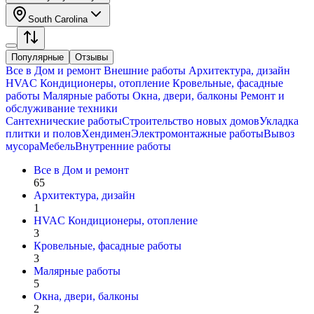
South Carolina
Популярные
Отзывы
Все в
Дом и ремонт
Внешние работы
Архитектура, дизайн
HVAC Кондиционеры, oтопление
Кровельные, фасадные
работы
Малярные работы
Окна, двери, балконы
Ремонт и
обслуживание техники
Сантехнические работы
Строительство новых домов
Укладка
плитки и полов
Хендимен
Электромонтажные работы
Вывоз
мусора
Мебель
Внутренние работы
Все в
Дом и ремонт
65
Архитектура, дизайн
1
HVAC Кондиционеры, oтопление
3
Кровельные, фасадные работы
3
Малярные работы
5
Окна, двери, балконы
2