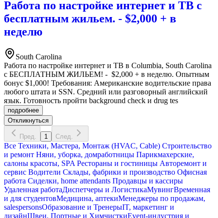
Работа по настройке интернет и ТВ с
бесплатным жильем. - $2,000 + в
неделю
South Carolina
Работа по настройке интернет и ТВ в Columbia, South Carolina
с БЕСПЛАТНЫМ ЖИЛЬЕМ! - $2,000 + в неделю. Опытным
бонус $1,000! Требования: Американские водительские права
любого штата и SSN. Средний или разговорный английский
язык. Готовность пройти background check и drug tes
подробнее
Откликнуться
Пред.
1
След.
Все
Техники, Мастера, Монтаж (HVAC, Cable)
Строительство
и ремонт
Няни, уборка, домработницы
Парикмахерские,
салоны красоты, SPA
Рестораны и гостиницы
Авторемонт и
cервис
Водители
Склады, фабрики и производство
Офисная
работа
Сиделки, home attendants
Продавцы и кассиры
Удаленная работа
Диспетчеры и Логистика
Мувинг
Временная
и для студентов
Медицина, аптеки
Менеджеры по продажам,
salespersons
Образование и Тренеры
IT, маркетинг и
дизайн
Швеи, Портные и Химчистки
Event-индустрия и