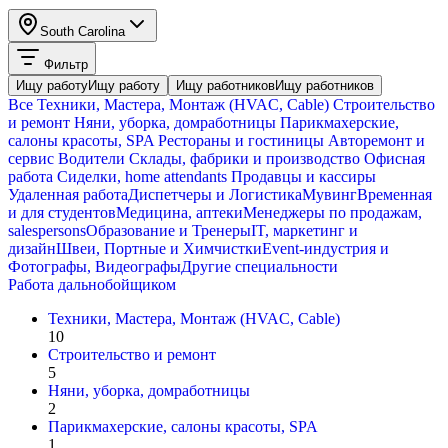
South Carolina
Фильтр
Ищу работу
Ищу работу
Ищу работников
Ищу работников
Все
Техники, Мастера, Монтаж (HVAC, Cable)
Строительство
и ремонт
Няни, уборка, домработницы
Парикмахерские,
салоны красоты, SPA
Рестораны и гостиницы
Авторемонт и
cервис
Водители
Склады, фабрики и производство
Офисная
работа
Сиделки, home attendants
Продавцы и кассиры
Удаленная работа
Диспетчеры и Логистика
Мувинг
Временная
и для студентов
Медицина, аптеки
Менеджеры по продажам,
salespersons
Образование и Тренеры
IT, маркетинг и
дизайн
Швеи, Портные и Химчистки
Event-индустрия и
Фотографы, Видеографы
Другие специальности
Работа дальнобойщиком
Техники, Мастера, Монтаж (HVAC, Cable)
10
Строительство и ремонт
5
Няни, уборка, домработницы
2
Парикмахерские, салоны красоты, SPA
1