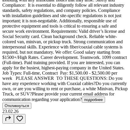
Compliance: It is essential to diligently follow all relevant industry
standards, safety regulations, and company policies. Compliance
with installation guidelines and site-specific regulations is not just
important; it is non-negotiable. Additionally, responsible use of
protective equipment and tools is critical to ensuring a safe and
secure work environment. Requirements: Valid driver’s license and
Social Security card. Clean background check. Reliable white-
colored van, minivan, or pickup truck. Strong communication and
interpersonal skills. Experience with fiber/coaxial cable systems is
required, but not mandatory. We offer: Good salary starting from
$1500+/High Rates. Career development. Teamwork. 1099 contract
(Full-time). Paid training provided. If you are interested, you can
apply for the busiest, highest-paying company in the United States.
Job Types: Full-time, Contract Pay: $1,500.00 - $2,500.00 per
week PLEASE ANSWER TO THESE QUESTIONS: Do you
have any experience working with Coaxial cables?Do you currently
own, or are you willing to rent or purchase, a white Minivan, Pickup
Truck, or SUV?Please provide your current email address for
communication regarding your application?
подробнее
Откликнуться
23.02.26