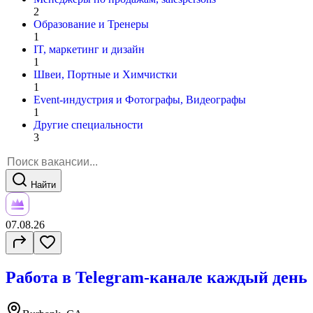
2
Образование и Тренеры
1
IT, маркетинг и дизайн
1
Швеи, Портные и Химчистки
1
Event-индустрия и Фотографы, Видеографы
1
Другие специальности
3
Найти
07.08.26
Работа в Telegram-канале каждый день