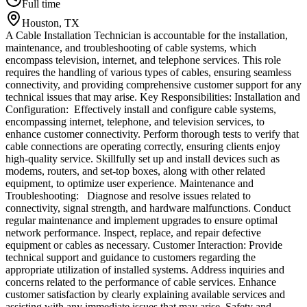
Full time
Houston, TX
A Cable Installation Technician is accountable for the installation,
maintenance, and troubleshooting of cable systems, which
encompass television, internet, and telephone services. This role
requires the handling of various types of cables, ensuring seamless
connectivity, and providing comprehensive customer support for any
technical issues that may arise. Key Responsibilities: Installation and
Configuration: Effectively install and configure cable systems,
encompassing internet, telephone, and television services, to
enhance customer connectivity. Perform thorough tests to verify that
cable connections are operating correctly, ensuring clients enjoy
high-quality service. Skillfully set up and install devices such as
modems, routers, and set-top boxes, along with other related
equipment, to optimize user experience. Maintenance and
Troubleshooting: Diagnose and resolve issues related to
connectivity, signal strength, and hardware malfunctions. Conduct
regular maintenance and implement upgrades to ensure optimal
network performance. Inspect, replace, and repair defective
equipment or cables as necessary. Customer Interaction: Provide
technical support and guidance to customers regarding the
appropriate utilization of installed systems. Address inquiries and
concerns related to the performance of cable services. Enhance
customer satisfaction by clearly explaining available services and
assisting with any immediate issues that may arise. Safety and