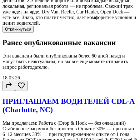
депозитов. 2-3 недели в дороге или дома каждые выходные,
локальная, региональая робота — не проблема. Свежий трак
уже ждет на ярде. Dry Van, Reefer, Car Hauler, Open Deck —
есть всё. Знаю, кто платит честно, дает комфорнтые условия и
ценит водителей.
Откликнуться
Ранее опубликованные вакансии
Эти вакансии были опубликованы более
60 дней
назад и
могут быть неактуальны, но вы всё ещё можете отправить
запрос работодателю.
18.03.26
ПРИГЛАШАЕМ ВОДИТЕЛЕЙ CDL-A
(Charlotte, NC)
Мы предлагаем: Работа с (Drop & Hook — без ожиданий)
Стабильные загрузки без простоев Оплата: 30% — при опыте
6–12 месяцев 33% — при подтверждённом опыте от 1 года
Бонусы за DOT инспекции: Level 1: $100 Level 2: $200 Level 3: