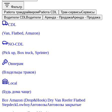
Фильтр
Работа тракдрайвером
Работа CDL
Трак-сервисы
Cервисы
Водители CDL
Водители
Аренда - Продажа
Аренда - Продажа
CDL
(
Van, Flatbed, Amazon
)
NO-CDL
(
Pick up, Box truck, Sprinter
)
Овнерам
(
Владельцы траков
)
Local
(
Будь дома чаще
)
Все
Amazon (Drop&Hook)
Dry Van
Reefer
Flatbed
Stepdeck
Lowboy
Автовозы
Автовозы закрытые