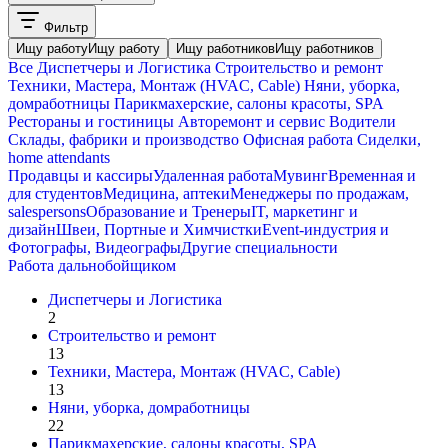
Фильтр
Ищу работу
Ищу работу
Ищу работников
Ищу работников
Все
Диспетчеры и Логистика
Строительство и ремонт
Техники, Мастера, Монтаж (HVAC, Cable)
Няни, уборка,
домработницы
Парикмахерские, салоны красоты, SPA
Рестораны и гостиницы
Авторемонт и cервис
Водители
Склады, фабрики и производство
Офисная работа
Сиделки,
home attendants
Продавцы и кассиры
Удаленная работа
Мувинг
Временная и
для студентов
Медицина, аптеки
Менеджеры по продажам,
salespersons
Образование и Тренеры
IT, маркетинг и
дизайн
Швеи, Портные и Химчистки
Event-индустрия и
Фотографы, Видеографы
Другие специальности
Работа дальнобойщиком
Диспетчеры и Логистика
2
Строительство и ремонт
13
Техники, Мастера, Монтаж (HVAC, Cable)
13
Няни, уборка, домработницы
22
Парикмахерские, салоны красоты, SPA