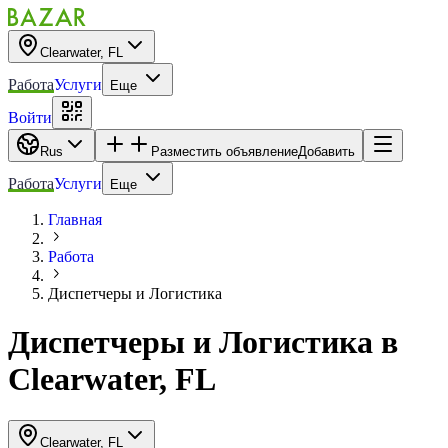
Clearwater, FL
Работа
Услуги
Еще
Войти
Rus
Разместить объявление
Добавить
Работа
Услуги
Еще
Главная
Работа
Диспетчеры и Логистика
Диспетчеры и Логистика
в
Clearwater, FL
Clearwater, FL