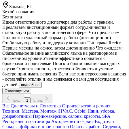
Sarasota, FL
Без образования
Без опыта
Ищем ответственного диспетчера для работы с траками.
Предлагаем дистанционный формат сотрудничества и
стабильную работу в логистической сфере. Что предлагаем:
Полностью удаленный формат работы (дистанционно)
Стабильную работу и поддержку команды Тип трака Reefer
Первые месяцы на офисе, затем дистанционно Что ожидаем:
Обязательное знание английского языка на разговорном и
письменном уровне Умение эффективно общаться с
брокерами и водителями Поиск и бронирование выгодных
грузов Ответственность, стрессоустойчивость и умение
быстро принимать решения Если вас заинтересовала вакансия
- оставляйте отклик и мы свяжемся с вами для обсуждения
деталей.
подробнее
Откликнуться
Пред.
1
След.
Все
Диспетчеры и Логистика
Строительство и ремонт
Техники, Мастера, Монтаж (HVAC, Cable)
Няни, уборка,
домработницы
Парикмахерские, салоны красоты, SPA
Рестораны и гостиницы
Авторемонт и cервис
Водители
Склады, фабрики и производство
Офисная работа
Сиделки,