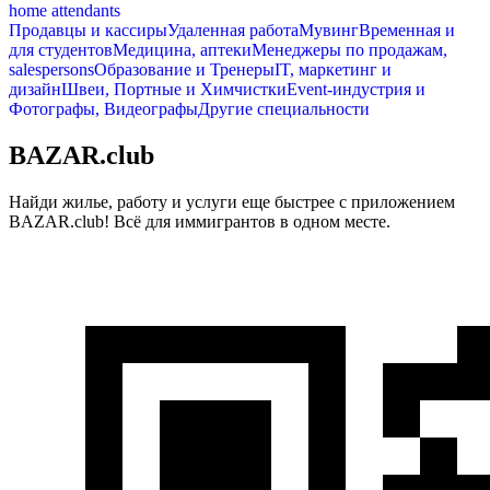
home attendants
Продавцы и кассиры
Удаленная работа
Мувинг
Временная и
для студентов
Медицина, аптеки
Менеджеры по продажам,
salespersons
Образование и Тренеры
IT, маркетинг и
дизайн
Швеи, Портные и Химчистки
Event-индустрия и
Фотографы, Видеографы
Другие специальности
BAZAR.club
Найди жилье, работу и услуги еще быстрее с приложением
BAZAR.club! Всё для иммигрантов в одном месте.