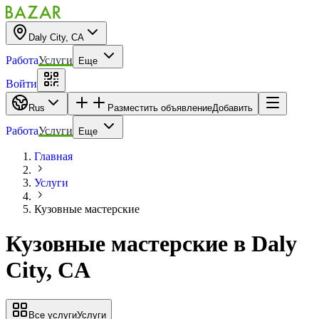
Daly City, CA
Работа
Услуги
Еще
Войти
Rus
Разместить объявление
Добавить
Работа
Услуги
Еще
Главная
Услуги
Кузовные мастерские
Кузовные мастерские
в
Daly
City, CA
Все услуги
Услуги