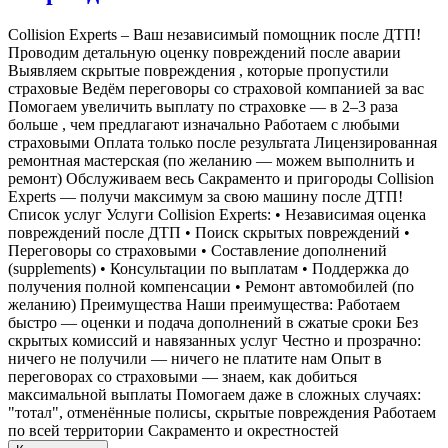
Collision Experts – Ваш независимый помощник после ДТП!
Проводим детальную оценку повреждений после аварии
Выявляем скрытые повреждения , которые пропустили
страховые Ведём переговоры со страховой компанией за вас
Помогаем увеличить выплату по страховке — в 2–3 раза
больше , чем предлагают изначально Работаем с любыми
страховыми Оплата только после результата Лицензированная
ремонтная мастерская (по желанию — можем выполнить и
ремонт) Обслуживаем весь Сакраменто и пригороды Collision
Experts — получи максимум за свою машину после ДТП!
Список услуг Услуги Collision Experts: • Независимая оценка
повреждений после ДТП • Поиск скрытых повреждений •
Переговоры со страховыми • Составление дополнений
(supplements) • Консультации по выплатам • Поддержка до
получения полной компенсации • Ремонт автомобилей (по
желанию) Преимущества Наши преимущества: Работаем
быстро — оценки и подача дополнений в сжатые сроки Без
скрытых комиссий и навязанных услуг Честно и прозрачно:
ничего не получили — ничего не платите нам Опыт в
переговорах со страховыми — знаем, как добиться
максимальной выплаты Помогаем даже в сложных случаях:
"тотал", отменённые полисы, скрытые повреждения Работаем
по всей территории Сакраменто и окрестностей