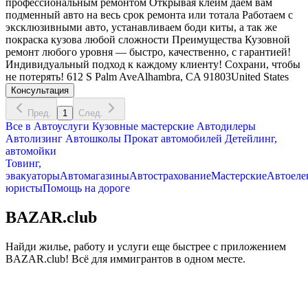
профессиональным ремонтом Открывая клейм даем вам
подменный авто на весь срок ремонта или тотала Работаем с
эксклюзивными авто, устанавливаем боди киты, а так же
покраска кузова любой сложности Преимущества Кузовной
ремонт любого уровня — быстро, качественно, с гарантией!
Индивидуальный подход к каждому клиенту! Сохрани, чтобы
не потерять! 612 S Palm AveAlhambra, CA 91803United States
Консультация
Пред.
1
След.
Все в
Автоуслуги
Кузовные мастерские
Автодилеры
Автолизинг
Автошколы
Прокат автомобилей
Детейлинг,
автомойки
Товинг,
эвакуаторы
Автомагазины
Автострахование
Мастерские
Автоеле
юристы
Помощь на дороге
BAZAR.club
Найди жилье, работу и услуги еще быстрее с приложением
BAZAR.club! Всё для иммигрантов в одном месте.