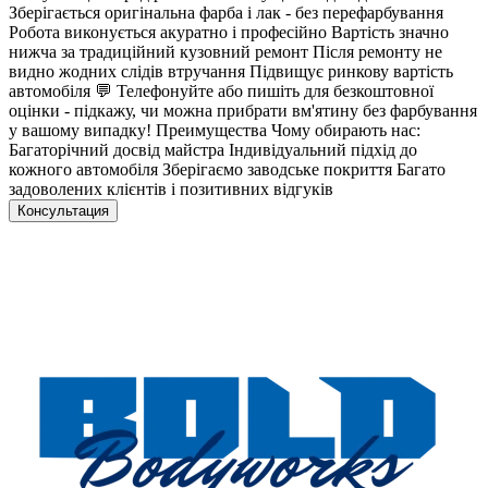
Зберігається оригінальна фарба і лак - без перефарбування
Робота виконується акуратно і професійно Вартість значно
нижча за традиційний кузовний ремонт Після ремонту не
видно жодних слідів втручання Підвищує ринкову вартість
автомобіля 💬 Телефонуйте або пишіть для безкоштовної
оцінки - підкажу, чи можна прибрати вм'ятину без фарбування
у вашому випадку! Преимущества Чому обирають нас:
Багаторічний досвід майстра Індивідуальний підхід до
кожного автомобіля Зберігаємо заводське покриття Багато
задоволених клієнтів і позитивних відгуків
Консультация