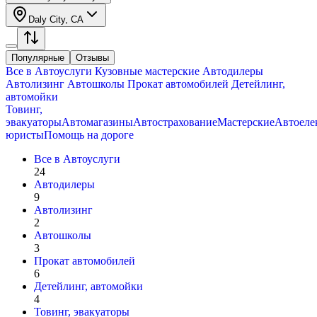
Daly City, CA
Популярные
Отзывы
Все в
Автоуслуги
Кузовные мастерские
Автодилеры
Автолизинг
Автошколы
Прокат автомобилей
Детейлинг,
автомойки
Товинг,
эвакуаторы
Автомагазины
Автострахование
Мастерские
Автоеле
юристы
Помощь на дороге
Все в
Автоуслуги
24
Автодилеры
9
Автолизинг
2
Автошколы
3
Прокат автомобилей
6
Детейлинг, автомойки
4
Товинг, эвакуаторы