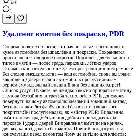
5.0
1
Удаление вмятин без покраски, PDR
Современная технология, которая позволяет восстановить
кузов автомобиля без шпаклёвки и покраски. Сохраняется
оригинальное заводское покрытие Подходит для большинства
типов вмятин — после града, парковки, лёгких ударов
Стоимость значительно ниже, чем при традиционном ремонте
Без следов вмешательства — ваш автомобиль снова выглядит
как новый Доверьте свой автомобиль профессионалам —
вернём ему идеальный внешний вид без лишних затрат!
Список услуг Шукаєте, де швидко і якісно прибрати вм'ятину
з кузова без зайвих витрат?За технологією PDR допоможу
повернути вашому автомобілю ідеальний зовнішній вигляд
без шпаклівки, без фарбування і без втрати заводського
покриття.Які послуги надаю, як майстер PDR: Видалення
вм'ятин після граду Усунення дрібних пошкоджень від
парковок і ударів дверей Виправлення вм'ятин на крилах,
дверях, капоті, даху та багажнику Повний огляд кузова та
консультація перед ремонтом Чому це вигідно для клієнтів: