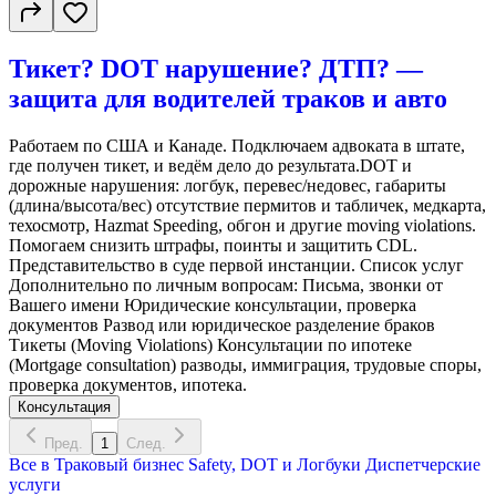
Тикет? DOT нарушение? ДТП? —
защита для водителей траков и авто
Работаем по США и Канаде. Подключаем адвоката в штате,
где получен тикет, и ведём дело до результата.DOT и
дорожные нарушения: логбук, перевес/недовес, габариты
(длина/высота/вес) отсутствие пермитов и табличек, медкарта,
техосмотр, Hazmat Speeding, обгон и другие moving violations.
Помогаем снизить штрафы, поинты и защитить CDL.
Представительство в суде первой инстанции. Список услуг
Дополнительно по личным вопросам: Письма, звонки от
Вашего имени Юридические консультации, проверка
документов Развод или юридическое разделение браков
Тикеты (Moving Violations) Консультации по ипотеке
(Mortgage consultation) разводы, иммиграция, трудовые споры,
проверка документов, ипотека.
Консультация
Пред.
1
След.
Все в
Траковый бизнес
Safety, DOT и Логбуки
Диспетчерские
услуги