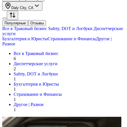
Daly City, CA
Популярные
Отзывы
Все в
Траковый бизнес
Safety, DOT и Логбуки
Диспетчерские
услуги
Бухгалтерия и Юристы
Страхование и Финансы
Другое |
Разное
Все в
Траковый бизнес
6
Диспетчерские услуги
2
Safety, DOT и Логбуки
1
Бухгалтерия и Юристы
1
Страхование и Финансы
1
Другое | Разное
1