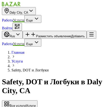
Daly City, CA
Работа
Услуги
Еще
Войти
Rus
Разместить объявление
Добавить
Работа
Услуги
Еще
Главная
Услуги
Safety, DOT и Логбуки
Safety, DOT и Логбуки
в
Daly
City, CA
Все услуги
Услуги