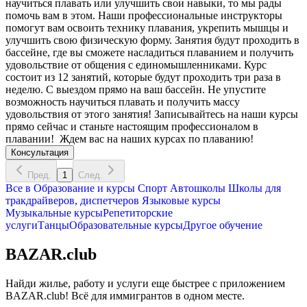
научиться плавать или улучшить свои навыки, то мы рады
помочь вам в этом. Наши профессиональные инструкторы
помогут вам освоить технику плавания, укрепить мышцы и
улучшить свою физическую форму. Занятия будут проходить в
бассейне, где вы сможете насладиться плаванием и получить
удовольствие от общения с единомышленниками. Курс
состоит из 12 занятий, которые будут проходить три раза в
неделю. С выездом прямо на ваш бассейн. Не упустите
возможность научиться плавать и получить массу
удовольствия от этого занятия! Записывайтесь на наши курсы
прямо сейчас и станьте настоящим профессионалом в
плавании! Ждем вас на наших курсах по плаванию!
Консультация
Пред.
1
След.
Все в
Образование и курсы
Спорт
Автошколы
Школы для
тракдрайверов, диспетчеров
Языковые курсы
Музыкальные курсы
Репетиторские
услуги
Танцы
Образовательные курсы
Другое обучение
BAZAR.club
Найди жилье, работу и услуги еще быстрее с приложением
BAZAR.club! Всё для иммигрантов в одном месте.