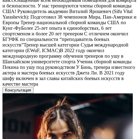
вам.Оснащенные всем необходимым помещения для комфорта
и безопасности. У нас тренируются члены сборной команды
США! Руководитель академии Виталий Ярошевич (Sifu Vital
Yarashevich): Подготовил 38 чемпионов Мира, Пан-Америки и
Европы Тренер национальной сборной команды США по
Кунг-ФуБолее 25-лет опыта в единоборствах, 6 лет
спортсменом и более 20 лет тренером С отличием окончил
БГУФК по специальности “преподаватель боевых
искусств”Тренер высшей категории Судья международной
категории (EWuF, ICMAC)В 2022 году окончил
международную программу обучения тренеров по ушу в
Шанхайском университете спорта Ученик сборной команды
Пекина по ушу под руководством У Бинь, тренера известного
актера и мастера боевых искусств Джета Ли. В 2021 году
шифу включен в зал славы китайских боевых искусств в
качестве мастера
Консультация