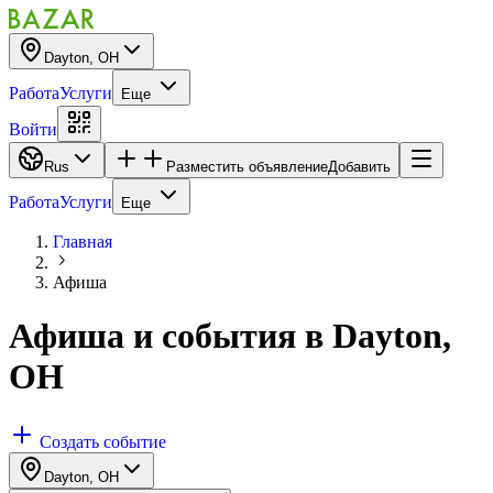
Dayton, OH
Работа
Услуги
Еще
Войти
Rus
Разместить объявление
Добавить
Работа
Услуги
Еще
Главная
Афиша
Афиша и события
в
Dayton,
OH
Создать событие
Dayton, OH