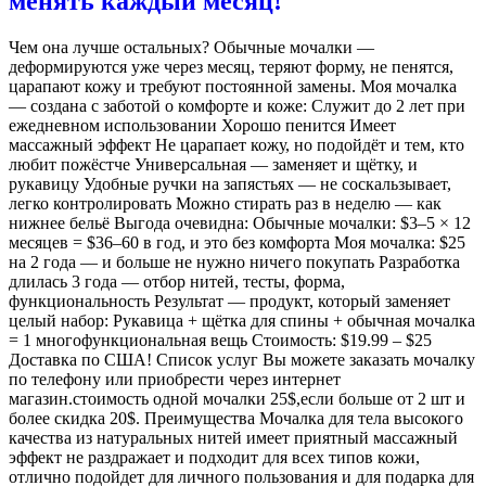
менять каждый месяц!
Чем она лучше остальных? Обычные мочалки —
деформируются уже через месяц, теряют форму, не пенятся,
царапают кожу и требуют постоянной замены. Моя мочалка
— создана с заботой о комфорте и коже: Служит до 2 лет при
ежедневном использовании Хорошо пенится Имеет
массажный эффект Не царапает кожу, но подойдёт и тем, кто
любит пожёстче Универсальная — заменяет и щётку, и
рукавицу Удобные ручки на запястьях — не соскальзывает,
легко контролировать Можно стирать раз в неделю — как
нижнее бельё Выгода очевидна: Обычные мочалки: $3–5 × 12
месяцев = $36–60 в год, и это без комфорта Моя мочалка: $25
на 2 года — и больше не нужно ничего покупать Разработка
длилась 3 года — отбор нитей, тесты, форма,
функциональность Результат — продукт, который заменяет
целый набор: Рукавица + щётка для спины + обычная мочалка
= 1 многофункциональная вещь Стоимость: $19.99 – $25
Доставка по США! Список услуг Вы можете заказать мочалку
по телефону или приобрести через интернет
магазин.стоимость одной мочалки 25$,если больше от 2 шт и
более скидка 20$. Преимущества Мочалка для тела высокого
качества из натуральных нитей имеет приятный массажный
эффект не раздражает и подходит для всех типов кожи,
отлично подойдет для личного пользования и для подарка для