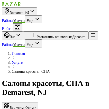
Demarest, NJ
Работа
Услуги
Еще
Войти
Rus
Разместить объявление
Добавить
Работа
Услуги
Еще
Главная
Услуги
Салоны красоты, СПА
Салоны красоты, СПА
в
Demarest, NJ
Все услуги
Услуги