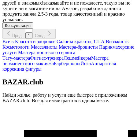
друзей и знакомых!заказывайте и не пожалеете, такую вы не
купите ни в магазине ни на Амазон, разработка данного
продукта заняла 2.5-3 года, товар качественный и красиво
упакован.
Консультация
Пред.
1
След.
Все в
Красота и здоровье
Салоны красоты, СПА
Визажисты
Косметологи
Массажисты
Мастера-бровисты
Парикмахерские
услуги
Мастера ногтевого сервиса
Тату-мастера
Фитнес-тренера
Лешмейкеры
Мастера
перманентного макияжа
Барбершопы
Йога
Аппаратная
коррекция фигуры
BAZAR.club
Найди жилье, работу и услуги еще быстрее с приложением
BAZAR.club! Всё для иммигрантов в одном месте.