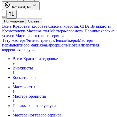
Demarest, NJ
Популярные
Отзывы
Все в
Красота и здоровье
Салоны красоты, СПА
Визажисты
Косметологи
Массажисты
Мастера-бровисты
Парикмахерские
услуги
Мастера ногтевого сервиса
Тату-мастера
Фитнес-тренера
Лешмейкеры
Мастера
перманентного макияжа
Барбершопы
Йога
Аппаратная
коррекция фигуры
Все в
Красота и здоровье
9
Визажисты
1
Косметологи
2
Массажисты
1
Мастера-бровисты
1
Парикмахерские услуги
3
Мастера ногтевого сервиса