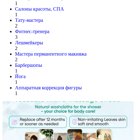
1
Салоны красоты, СПА
1
Тату-мастера
2
Фитнес-тренера
3
Лешмейкеры
2
Мастера перманентного макияжа
2
Барбершопы
1
Йога
1
Аппаратная коррекция фигуры
1