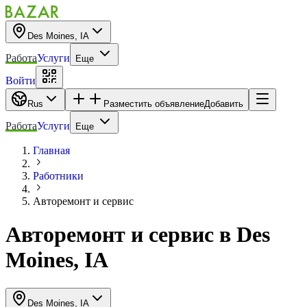
Des Moines, IA
Работа
Услуги
Еще
Войти
Rus
Разместить объявление
Добавить
Работа
Услуги
Еще
Главная
Работники
Авторемонт и cервис
Авторемонт и cервис
в
Des
Moines, IA
Des Moines, IA