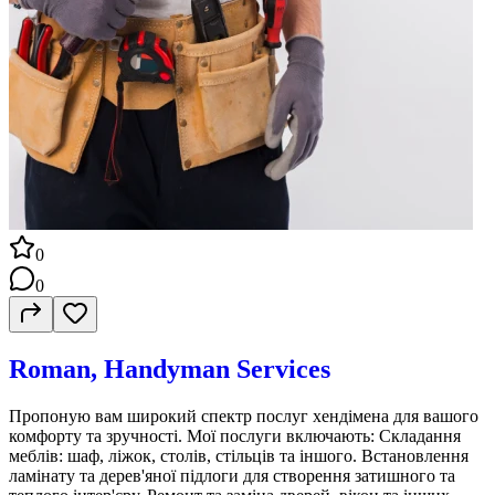
0
0
Roman, Handyman Services
Пропоную вам широкий спектр послуг хендімена для вашого
комфорту та зручності. Мої послуги включають: Складання
меблів: шаф, ліжок, столів, стільців та іншого. Встановлення
ламінату та дерев'яної підлоги для створення затишного та