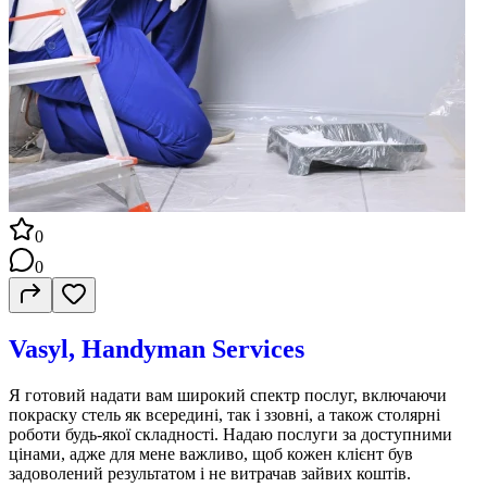
0
0
Vasyl, Handyman Services
Я готовий надати вам широкий спектр послуг, включаючи
покраску стель як всередині, так і ззовні, а також столярні
роботи будь-якої складності. Надаю послуги за доступними
цінами, адже для мене важливо, щоб кожен клієнт був
задоволений результатом і не витрачав зайвих коштів.