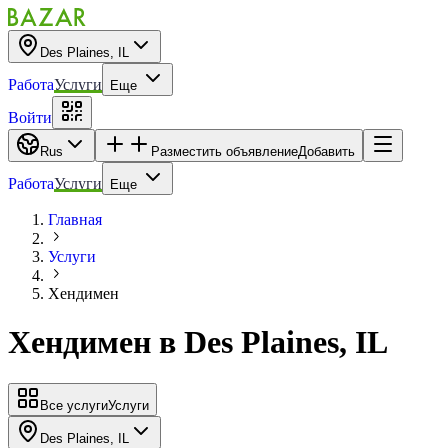
Des Plaines, IL
Работа
Услуги
Еще
Войти
Rus
Разместить объявление
Добавить
Работа
Услуги
Еще
Главная
Услуги
Хендимен
Хендимен
в
Des Plaines, IL
Все услуги
Услуги
Des Plaines, IL