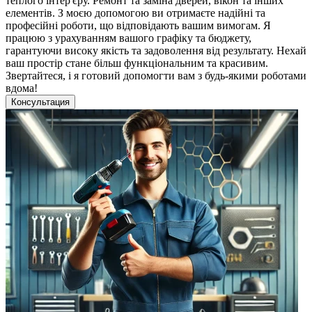
теплого інтер'єру. Ремонт та заміна дверей, вікон та інших
елементів. З моєю допомогою ви отримаєте надійні та
професійні роботи, що відповідають вашим вимогам. Я
працюю з урахуванням вашого графіку та бюджету,
гарантуючи високу якість та задоволення від результату. Нехай
ваш простір стане більш функціональним та красивим.
Звертайтеся, і я готовий допомогти вам з будь-якими роботами
вдома!
Консультация