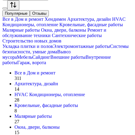
Популярные
Отзывы
Все в
Дом и ремонт
Хендимен
Архитектура, дизайн
HVAC
Кондиционеры, oтопление
Кровельные, фасадные работы
Малярные работы
Окна, двери, балконы
Ремонт и
обслуживание техники
Сантехнические работы
Строительство новых домов
Укладка плитки и полов
Электромонтажные работы
Системы
безопасности, умные дома
Вывоз
мусора
Мебель
Сайдинг
Внешние работы
Внутренние
работы
Гараж, ворота
Все в
Дом и ремонт
311
Архитектура, дизайн
14
HVAC Кондиционеры, oтопление
28
Кровельные, фасадные работы
8
Малярные работы
27
Окна, двери, балконы
15