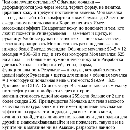
Чем она лучше остальных? Обычные мочалки —
деформируются уже через месяц, теряют форму, не пенятся,
царапают кожу и требуют постоянной замены. Моя мочалка
— создана с заботой о комфорте и коже: Служит до 2 лет при
ежедневном использовании Хорошо пенится Имеет
массажный эффект Не царапает кожу, но подойдёт и тем, кто
любит пожёстче Универсальная — заменяет и щётку, и
рукавицу Удобные ручки на запястьях — не соскальзывает,
легко контролировать Можно стирать раз в неделю — как
нижнее бельё Выгода очевидна: Обычные мочалки: $3–5 × 12
месяцев = $36–60 в год, и это без комфорта Моя мочалка: $25
на 2 года — и больше не нужно ничего покупать Разработка
длилась 3 года — отбор нитей, тесты, форма,
функциональность Результат — продукт, который заменяет
целый набор: Рукавица + щётка для спины + обычная мочалка
= 1 многофункциональная вещь Стоимость: $19.99 – $25
Доставка по США! Список услуг Вы можете заказать мочалку
по телефону или приобрести через интернет
магазин.стоимость одной мочалки 25$,если больше от 2 шт и
более скидка 20$. Преимущества Мочалка для тела высокого
качества из натуральных нитей имеет приятный массажный
эффект не раздражает и подходит для всех типов кожи,
отлично подойдет для личного пользования и для подарка для
друзей и знакомых!заказывайте и не пожалеете, такую вы не
купите ни в магазине ни на Амазон, разработка данного