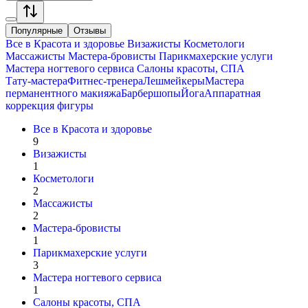
Популярные
Отзывы
Все в
Красота и здоровье
Визажисты
Косметологи
Массажисты
Мастера-бровисты
Парикмахерские услуги
Мастера ногтевого сервиса
Салоны красоты, СПА
Тату-мастера
Фитнес-тренера
Лешмейкеры
Мастера
перманентного макияжа
Барбершопы
Йога
Аппаратная
коррекция фигуры
Все в
Красота и здоровье
9
Визажисты
1
Косметологи
2
Массажисты
2
Мастера-бровисты
1
Парикмахерские услуги
3
Мастера ногтевого сервиса
1
Салоны красоты, СПА