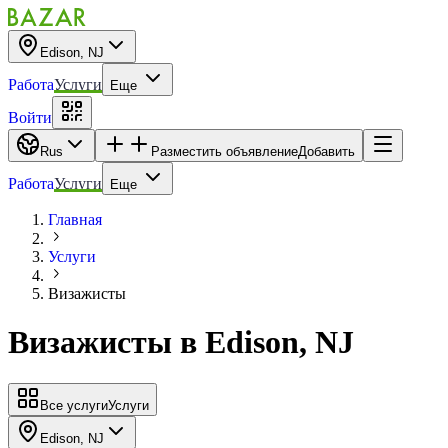
Edison, NJ
Работа
Услуги
Еще
Войти
Rus
Разместить объявление
Добавить
Работа
Услуги
Еще
Главная
Услуги
Визажисты
Визажисты
в
Edison, NJ
Все услуги
Услуги
Edison, NJ