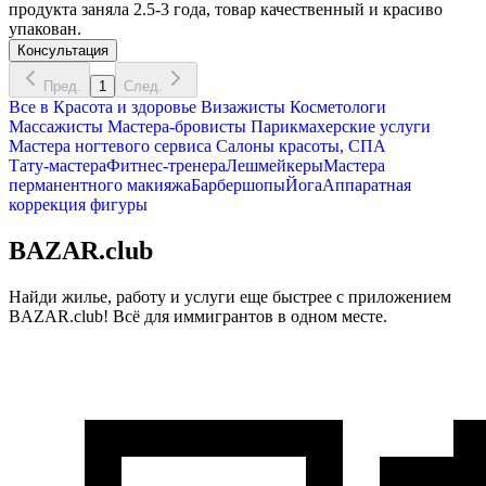
продукта заняла 2.5-3 года, товар качественный и красиво
упакован.
Консультация
Пред.
1
След.
Все в
Красота и здоровье
Визажисты
Косметологи
Массажисты
Мастера-бровисты
Парикмахерские услуги
Мастера ногтевого сервиса
Салоны красоты, СПА
Тату-мастера
Фитнес-тренера
Лешмейкеры
Мастера
перманентного макияжа
Барбершопы
Йога
Аппаратная
коррекция фигуры
BAZAR.club
Найди жилье, работу и услуги еще быстрее с приложением
BAZAR.club! Всё для иммигрантов в одном месте.