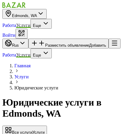
Edmonds, WA
Работа
Услуги
Еще
Войти
Rus
Разместить объявление
Добавить
Работа
Услуги
Еще
Главная
Услуги
Юридические услуги
Юридические услуги
в
Edmonds, WA
Все услуги
Услуги