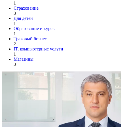
1
Страхование
3
Для детей
1
Образование и курсы
1
Траковый бизнес
2
IT, компьютерные услуги
1
Магазины
3