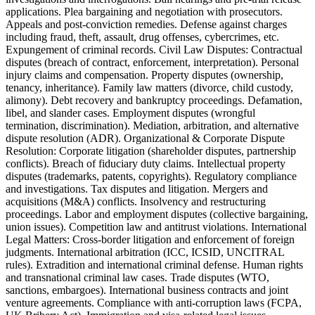
applications. Plea bargaining and negotiation with prosecutors.
Appeals and post-conviction remedies. Defense against charges
including fraud, theft, assault, drug offenses, cybercrimes, etc.
Expungement of criminal records. Civil Law Disputes: Contractual
disputes (breach of contract, enforcement, interpretation). Personal
injury claims and compensation. Property disputes (ownership,
tenancy, inheritance). Family law matters (divorce, child custody,
alimony). Debt recovery and bankruptcy proceedings. Defamation,
libel, and slander cases. Employment disputes (wrongful
termination, discrimination). Mediation, arbitration, and alternative
dispute resolution (ADR). Organizational & Corporate Dispute
Resolution: Corporate litigation (shareholder disputes, partnership
conflicts). Breach of fiduciary duty claims. Intellectual property
disputes (trademarks, patents, copyrights). Regulatory compliance
and investigations. Tax disputes and litigation. Mergers and
acquisitions (M&A) conflicts. Insolvency and restructuring
proceedings. Labor and employment disputes (collective bargaining,
union issues). Competition law and antitrust violations. International
Legal Matters: Cross-border litigation and enforcement of foreign
judgments. International arbitration (ICC, ICSID, UNCITRAL
rules). Extradition and international criminal defense. Human rights
and transnational criminal law cases. Trade disputes (WTO,
sanctions, embargoes). International business contracts and joint
venture agreements. Compliance with anti-corruption laws (FCPA,