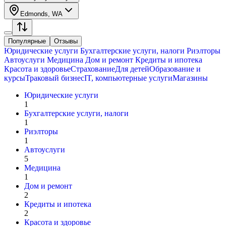
Edmonds, WA
Популярные
Отзывы
Юридические услуги
Бухгалтерские услуги, налоги
Риэлторы
Автоуслуги
Медицина
Дом и ремонт
Кредиты и ипотека
Красота и здоровье
Страхование
Для детей
Образование и
курсы
Траковый бизнес
IT, компьютерные услуги
Магазины
Юридические услуги
1
Бухгалтерские услуги, налоги
1
Риэлторы
1
Автоуслуги
5
Медицина
1
Дом и ремонт
2
Кредиты и ипотека
2
Красота и здоровье