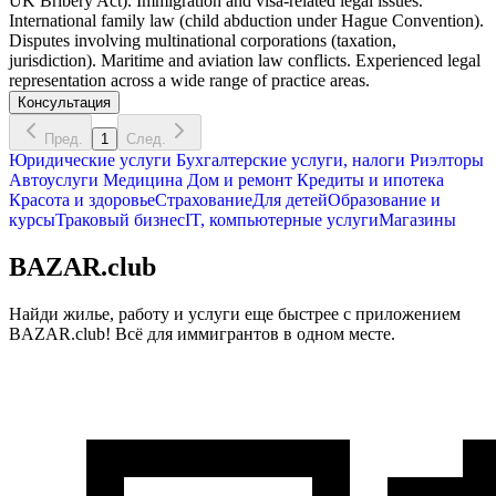
UK Bribery Act). Immigration and visa-related legal issues.
International family law (child abduction under Hague Convention).
Disputes involving multinational corporations (taxation,
jurisdiction). Maritime and aviation law conflicts. Experienced legal
representation across a wide range of practice areas.
Консультация
Пред.
1
След.
Юридические услуги
Бухгалтерские услуги, налоги
Риэлторы
Автоуслуги
Медицина
Дом и ремонт
Кредиты и ипотека
Красота и здоровье
Страхование
Для детей
Образование и
курсы
Траковый бизнес
IT, компьютерные услуги
Магазины
BAZAR.club
Найди жилье, работу и услуги еще быстрее с приложением
BAZAR.club! Всё для иммигрантов в одном месте.