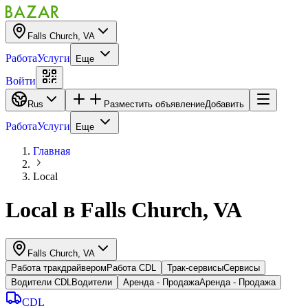
Falls Church, VA
Работа
Услуги
Еще
Войти
Rus
Разместить объявление
Добавить
Работа
Услуги
Еще
Главная
Local
Local
в
Falls Church, VA
Falls Church, VA
Работа тракдрайвером
Работа CDL
Трак-сервисы
Cервисы
Водители CDL
Водители
Аренда - Продажа
Аренда - Продажа
CDL