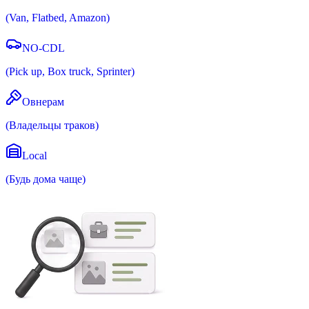
(
Van, Flatbed, Amazon
)
NO-CDL
(
Pick up, Box truck, Sprinter
)
Овнерам
(
Владельцы траков
)
Local
(
Будь дома чаще
)