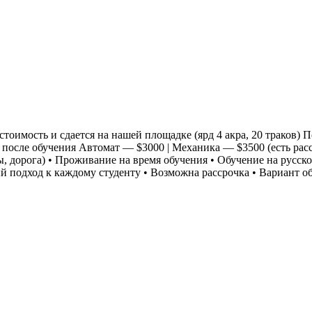
сть и сдается на нашей площадке (ярд 4 акра, 20 траков) П
 после обучения Автомат — $3000 | Механика — $3500 (есть расс
ры, дорога) • Проживание на время обучения • Обучение на русс
ый подход к каждому студенту • Возможна рассрочка • Вариант 