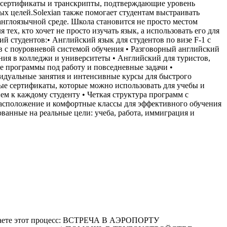
е сертификаты и транскрипты, подтверждающие уровень
х целей.Solexian также помогает студентам выстраивать
англоязычной среде. Школа становится не просто местом
ех, кто хочет не просто изучать язык, а использовать его для
ий студентов:• Английский язык для студентов по визе F-1 с
в с поуровневой системой обучения • Разговорный английский
ния в колледжи и университеты • Английский для туристов,
е программы под работу и повседневные задачи •
дуальные занятия и интенсивные курсы для быстрого
ные сертификаты, которые можно использовать для учебы и
м к каждому студенту • Четкая структура программ с
расположение и комфортные классы для эффективного обучения
ванные на реальные цели: учеба, работа, иммиграция и
ете этот процесс: ВСТРЕЧА В АЭРОПОРТУ