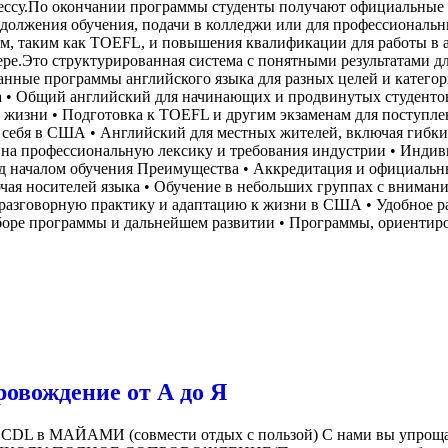
огрессу.По окончании программы студенты получают официальны
должения обучения, подачи в колледжи или для профессиональны
нам, таким как TOEFL, и повышения квалификации для работы в 
е.Это структурированная система с понятными результатами для т
ванные программы английского языка для разных целей и категор
са • Общий английский для начинающих и продвинутых студенто
й жизни • Подготовка к TOEFL и другим экзаменам для поступле
ь себя в США • Английский для местных жителей, включая гибки
на профессиональную лексику и требования индустрии • Индиви
перед началом обучения Преимущества • Аккредитация и официаль
ая носителей языка • Обучение в небольших группах с внимание
а разговорную практику и адаптацию к жизни в США • Удобное 
боре программы и дальнейшем развитии • Программы, ориентиро
ровождение от А до Я
 МАЙАМИ (совмести отдых с пользой) С нами вы упроща