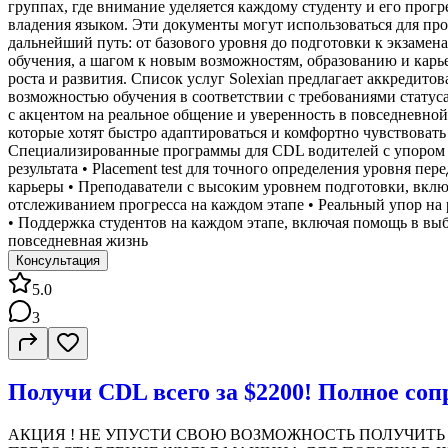
группах, где внимание уделяется каждому студенту и его пр
владения языком. Эти документы могут использоваться для про
дальнейший путь: от базового уровня до подготовки к экзаме
обучения, а шагом к новым возможностям, образованию и карьер
роста и развития. Список услуг Solexian предлагает аккредито
возможностью обучения в соответствии с требованиями стату
с акцентом на реальное общение и уверенность в повседневно
которые хотят быстро адаптироваться и комфортно чувствоват
Специализированные программы для CDL водителей с упором 
результата • Placement test для точного определения уровня 
карьеры • Преподаватели с высоким уровнем подготовки, включ
отслеживанием прогресса на каждом этапе • Реальный упор н
• Поддержка студентов на каждом этапе, включая помощь в вы
повседневная жизнь
Консультация
5.0
3
Получи CDL всего за $2200! Полное соп
АКЦИЯ ! НЕ УПУСТИ СВОЮ ВОЗМОЖНОСТЬ ПОЛУЧИТЬ CDL в