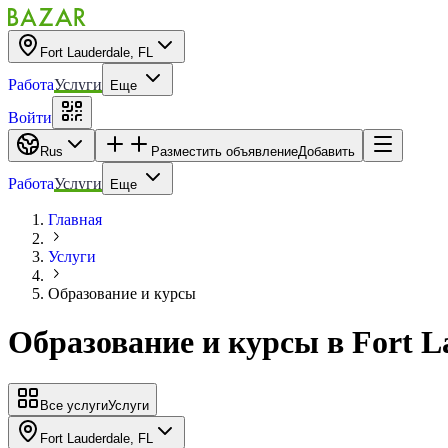
Fort Lauderdale, FL
Работа
Услуги
Еще
Войти
Rus
Разместить объявление
Добавить
Работа
Услуги
Еще
Главная
Услуги
Образование и курсы
Образование и курсы
в
Fort L
Все услуги
Услуги
Fort Lauderdale, FL