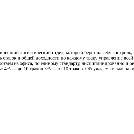
шний логистический отдел, который берёт на себя контроль, пл
ь ставок и общей доходности по каждому траку управление всей
аботаем из офиса, по единому стандарту, дисциплинированно и бе
ы: 4% — до 10 траков 3% — от 10 траков. Обсуждаем только на 