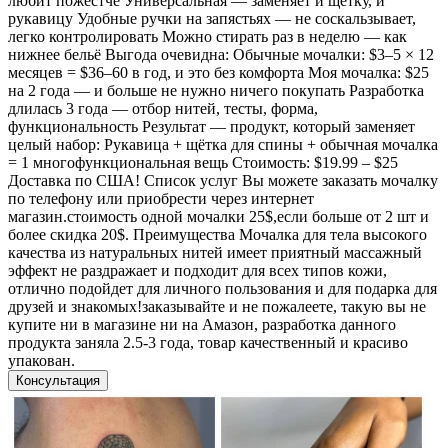
любит пожёстче Универсальная — заменяет и щётку, и
рукавицу Удобные ручки на запястьях — не соскальзывает,
легко контролировать Можно стирать раз в неделю — как
нижнее бельё Выгода очевидна: Обычные мочалки: $3–5 × 12
месяцев = $36–60 в год, и это без комфорта Моя мочалка: $25
на 2 года — и больше не нужно ничего покупать Разработка
длилась 3 года — отбор нитей, тесты, форма,
функциональность Результат — продукт, который заменяет
целый набор: Рукавица + щётка для спины + обычная мочалка
= 1 многофункциональная вещь Стоимость: $19.99 – $25
Доставка по США! Список услуг Вы можете заказать мочалку
по телефону или приобрести через интернет
магазин.стоимость одной мочалки 25$,если больше от 2 шт и
более скидка 20$. Преимущества Мочалка для тела высокого
качества из натуральных нитей имеет приятный массажный
эффект не раздражает и подходит для всех типов кожи,
отлично подойдет для личного пользования и для подарка для
друзей и знакомых!заказывайте и не пожалеете, такую вы не
купите ни в магазине ни на Амазон, разработка данного
продукта заняла 2.5-3 года, товар качественный и красиво
упакован.
Консультация