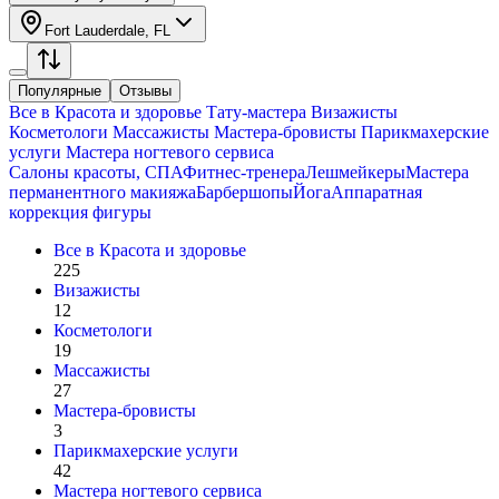
Fort Lauderdale, FL
Популярные
Отзывы
Все в
Красота и здоровье
Тату-мастера
Визажисты
Косметологи
Массажисты
Мастера-бровисты
Парикмахерские
услуги
Мастера ногтевого сервиса
Салоны красоты, СПА
Фитнес-тренера
Лешмейкеры
Мастера
перманентного макияжа
Барбершопы
Йога
Аппаратная
коррекция фигуры
Все в
Красота и здоровье
225
Визажисты
12
Косметологи
19
Массажисты
27
Мастера-бровисты
3
Парикмахерские услуги
42
Мастера ногтевого сервиса