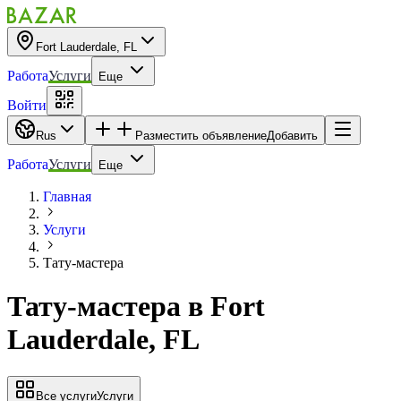
Fort Lauderdale, FL
Работа
Услуги
Еще
Войти
Rus
Разместить объявление
Добавить
Работа
Услуги
Еще
Главная
Услуги
Тату-мастера
Тату-мастера
в
Fort
Lauderdale, FL
Все услуги
Услуги