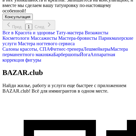
вместе мы сделаем вашу татуировку по-настоящему
особенной!
Консультация
Пред.
1
След.
Все в
Красота и здоровье
Тату-мастера
Визажисты
Косметологи
Массажисты
Мастера-бровисты
Парикмахерские
услуги
Мастера ногтевого сервиса
Салоны красоты, СПА
Фитнес-тренера
Лешмейкеры
Мастера
перманентного макияжа
Барбершопы
Йога
Аппаратная
коррекция фигуры
BAZAR.club
Найди жилье, работу и услуги еще быстрее с приложением
BAZAR.club! Всё для иммигрантов в одном месте.