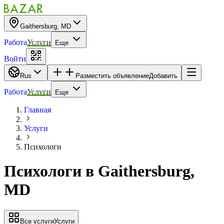
Gaithersburg, MD
Работа
Услуги
Еще
Войти
Rus
Разместить объявление
Добавить
Работа
Услуги
Еще
Главная
Услуги
Психологи
Психологи
в
Gaithersburg,
MD
Все услуги
Услуги