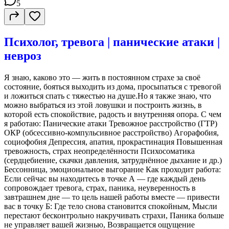
5
Психолог, тревога | панические атаки |
невроз
Я знаю, каково это — жить в постоянном страхе за своё
состояние, бояться выходить из дома, просыпаться с тревогой
и ложиться спать с тяжестью на душе.Но я также знаю, что
можно выбраться из этой ловушки и построить жизнь, в
которой есть спокойствие, радость и внутренняя опора. С чем
я работаю: Панические атаки Тревожное расстройство (ГТР)
ОКР (обсессивно-компульсивное расстройство) Агорафобия,
социофобия Депрессия, апатия, прокрастинация Повышенная
тревожность, страх неопределённости Психосоматика
(сердцебиение, скачки давления, затруднённое дыхание и др.)
Бессонница, эмоциональное выгорание Как проходит работа:
Если сейчас вы находитесь в точке А — где каждый день
сопровождает тревога, страх, паника, неуверенность в
завтрашнем дне — то цель нашей работы вместе — привести
вас в точку Б: Где тело снова становится спокойным, Мысли
перестают бесконтрольно накручивать страхи, Паника больше
не управляет вашей жизнью, Возвращается ощущение