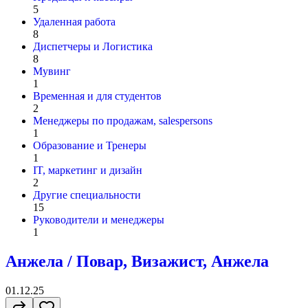
5
Удаленная работа
8
Диспетчеры и Логистика
8
Мувинг
1
Временная и для студентов
2
Менеджеры по продажам, salespersons
1
Образование и Тренеры
1
IT, маркетинг и дизайн
2
Другие специальности
15
Руководители и менеджеры
1
Анжела / Повар, Визажист, Анжела
01.12.25