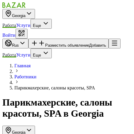
Georgia
Работа
Услуги
Еще
Войти
Rus
Разместить объявление
Добавить
Работа
Услуги
Еще
Главная
Работники
Парикмахерские, салоны красоты, SPA
Парикмахерские, салоны
красоты, SPA
в
Georgia
Georgia