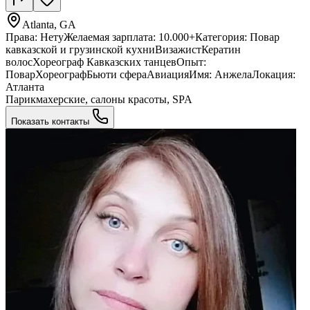
Atlanta, GA
Права: НетуЖелаемая зарплата: 10.000+Категория: Повар
кавказской и грузинской кухниВизажистКератин
волосХореограф Кавказских танцевОпыт:
ПоварХореографБьюти сфераАвиацияИмя: АнжелаЛокация:
Атланта
Парикмахерские, салоны красоты, SPA
Показать контакты