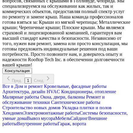
вопросов, связанных с крышами в Голливуде, Флорида. Мы
специализируемся на обслуживании как жилых, так и
коммерческих объектов, предоставляя полный спектр услуг
по ремонту и замене крыш. Наша команда профессионалов
готова взяться за: Крыши из мягкой черепицы; Металлические
крыши; Черепичные крыши; Плоские крыши. Мы являемся
страховой и лицензированной компанией, гарантируя вам
высший стандарт качества и безопасности. Независимо от
того, нужен вам ремонт, замена или просто консультация, мы
готовы предложить индивидуальные решения под ваши
потребности. Просто позвоните нам, и доверьтесь опыту и
надежности Rooftop Tech Inc. в обеспечении долговечности
вашей крыши!
Консультация
Пред.
1
След.
Все в
Дом и ремонт
Кровельные, фасадные работы
Архитектура, дизайн
HVAC Кондиционеры, oтопление
Малярные работы
Окна, двери, балконы
Ремонт и
обслуживание техники
Сантехнические работы
Строительство новых домов
Укладка плитки и полов
Хендимен
Электромонтажные работы
Системы безопасности,
умные дома
Вывоз мусора
Мебель
Сайдинг
Внешние
работы
Внутренние работы
Гараж, ворота