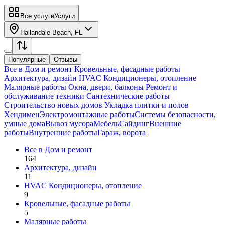
Все услуги
Услуги
Hallandale Beach, FL
Популярные
Отзывы
Все в
Дом и ремонт
Кровельные, фасадные работы
Архитектура, дизайн
HVAC Кондиционеры, oтопление
Малярные работы
Окна, двери, балконы
Ремонт и
обслуживание техники
Сантехнические работы
Строительство новых домов
Укладка плитки и полов
Хендимен
Электромонтажные работы
Системы безопасности,
умные дома
Вывоз мусора
Мебель
Сайдинг
Внешние
работы
Внутренние работы
Гараж, ворота
Все в
Дом и ремонт
164
Архитектура, дизайн
11
HVAC Кондиционеры, oтопление
9
Кровельные, фасадные работы
5
Малярные работы