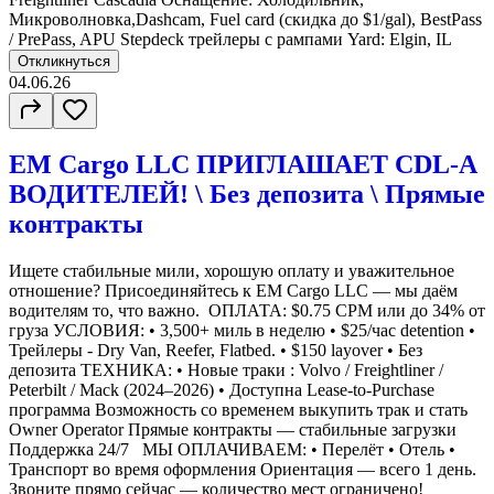
Микроволновка,Dashcam, Fuel card (скидка до $1/gal), BestPass
/ PrePass, APU Stepdeck трейлеры с рампами Yard: Elgin, IL
Откликнуться
04.06.26
EM Cargo LLC ПРИГЛАШАЕТ CDL-A
ВОДИТЕЛЕЙ! \ Без депозита \ Прямые
контракты
Ищете стабильные мили, хорошую оплату и уважительное
отношение? Присоединяйтесь к EM Cargo LLC — мы даём
водителям то, что важно. ОПЛАТА: $0.75 CPM или до 34% от
груза УСЛОВИЯ: • 3,500+ миль в неделю • $25/час detention •
Трейлеры - Dry Van, Reefer, Flatbed. • $150 layover • Без
депозита ТЕХНИКА: • Новые траки : Volvo / Freightliner /
Peterbilt / Mack (2024–2026) • Доступна Lease-to-Purchase
программа Возможность со временем выкупить трак и стать
Owner Operator Прямые контракты — стабильные загрузки
Поддержка 24/7 МЫ ОПЛАЧИВАЕМ: • Перелёт • Отель •
Транспорт во время оформления Ориентация — всего 1 день.
Звоните прямо сейчас — количество мест ограничено!