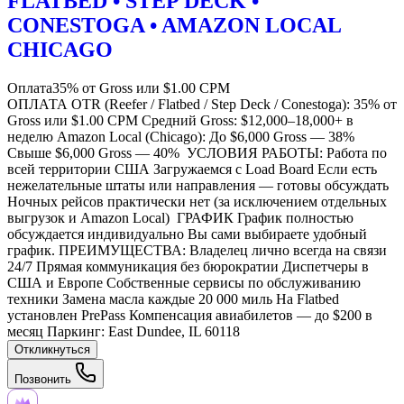
FLATBED • STEP DECK •
CONESTOGA • AMAZON LOCAL
CHICAGO
Оплата
35% от Gross или $1.00 CPM
ОПЛАТА OTR (Reefer / Flatbed / Step Deck / Conestoga): 35% от
Gross или $1.00 CPM Средний Gross: $12,000–18,000+ в
неделю Amazon Local (Chicago): До $6,000 Gross — 38%
Свыше $6,000 Gross — 40% УСЛОВИЯ РАБОТЫ: Работа по
всей территории США Загружаемся с Load Board Если есть
нежелательные штаты или направления — готовы обсуждать
Ночных рейсов практически нет (за исключением отдельных
выгрузок и Amazon Local) ГРАФИК График полностью
обсуждается индивидуально Вы сами выбираете удобный
график. ПРЕИМУЩЕСТВА: Владелец лично всегда на связи
24/7 Прямая коммуникация без бюрократии Диспетчеры в
США и Европе Собственные сервисы по обслуживанию
техники Замена масла каждые 20 000 миль На Flatbed
установлен PrePass Компенсация авиабилетов — до $200 в
месяц Паркинг: East Dundee, IL 60118
Откликнуться
Позвонить