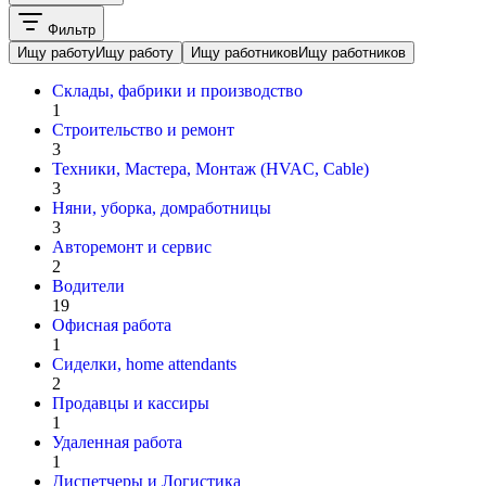
Фильтр
Ищу работу
Ищу работу
Ищу работников
Ищу работников
Склады, фабрики и производство
1
Строительство и ремонт
3
Техники, Мастера, Монтаж (HVAC, Cable)
3
Няни, уборка, домработницы
3
Авторемонт и cервис
2
Водители
19
Офисная работа
1
Сиделки, home attendants
2
Продавцы и кассиры
1
Удаленная работа
1
Диспетчеры и Логистика