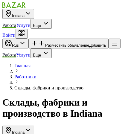
Indiana
Работа
Услуги
Еще
Войти
Rus
Разместить объявление
Добавить
Работа
Услуги
Еще
Главная
Работники
Склады, фабрики и производство
Склады, фабрики и
производство
в
Indiana
Indiana