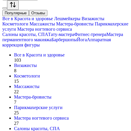
Популярные
Отзывы
Все в
Красота и здоровье
Лешмейкеры
Визажисты
Косметологи
Массажисты
Мастера-бровисты
Парикмахерские
услуги
Мастера ногтевого сервиса
Салоны красоты, СПА
Тату-мастера
Фитнес-тренера
Мастера
перманентного макияжа
Барбершопы
Йога
Аппаратная
коррекция фигуры
Все в
Красота и здоровье
103
Визажисты
8
Косметологи
15
Массажисты
22
Мастера-бровисты
7
Парикмахерские услуги
25
Мастера ногтевого сервиса
27
Салоны красоты, СПА