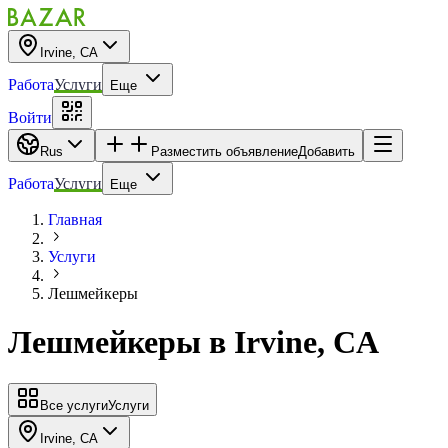
Irvine, CA
Работа
Услуги
Еще
Войти
Rus
Разместить объявление
Добавить
Работа
Услуги
Еще
Главная
Услуги
Лешмейкеры
Лешмейкеры
в
Irvine, CA
Все услуги
Услуги
Irvine, CA