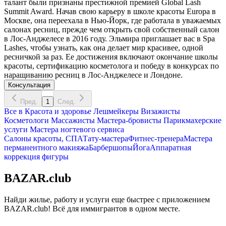
талант были признаны престижной премией Global Lash
Summit Award. Начав свою карьеру в школе красоты Europa в
Москве, она переехала в Нью-Йорк, где работала в уважаемых
салонах ресниц, прежде чем открыть свой собственный салон
в Лос-Анджелесе в 2016 году. Эльмира приглашает вас в Spa
Lashes, чтобы узнать, как она делает мир красивее, одной
ресничкой за раз. Ее достижения включают окончание школы
красоты, сертификацию косметолога и победу в конкурсах по
наращиванию ресниц в Лос-Анджелесе и Лондоне.
Консультация
Пред.
1
След.
Все в
Красота и здоровье
Лешмейкеры
Визажисты
Косметологи
Массажисты
Мастера-бровисты
Парикмахерские
услуги
Мастера ногтевого сервиса
Салоны красоты, СПА
Тату-мастера
Фитнес-тренера
Мастера
перманентного макияжа
Барбершопы
Йога
Аппаратная
коррекция фигуры
BAZAR.club
Найди жилье, работу и услуги еще быстрее с приложением
BAZAR.club! Всё для иммигрантов в одном месте.