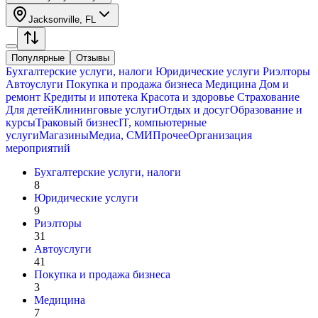
Jacksonville, FL
Популярные
Отзывы
Бухгалтерские услуги, налоги
Юридические услуги
Риэлторы
Автоуслуги
Покупка и продажа бизнеса
Медицина
Дом и
ремонт
Кредиты и ипотека
Красота и здоровье
Страхование
Для детей
Клининговые услуги
Отдых и досуг
Образование и
курсы
Траковый бизнес
IT, компьютерные
услуги
Магазины
Медиа, СМИ
Прочее
Организация
мероприятий
Бухгалтерские услуги, налоги
8
Юридические услуги
9
Риэлторы
31
Автоуслуги
41
Покупка и продажа бизнеса
3
Медицина
7