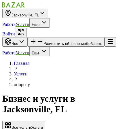
Jacksonville, FL
Работа
Услуги
Еще
Войти
Rus
Разместить объявление
Добавить
Работа
Услуги
Еще
Главная
Услуги
ortopedy
Бизнес и услуги
в
Jacksonville, FL
Все услуги
Услуги