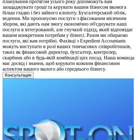
планування протягом усього року допоможуть вам
заощаджувати гроші та керувати вашим бізнесом якомога
більш гладко і без зайвого клопоту. Бухгалтерський облік,
ведення. Ми пропонуємо послуги з фіксованим місячним
збором, які дають нам змогу економічно об'єднувати наші
послуги в інтегрований, але гнучкий підхід, який відповідає
вашим конкретним потребам у бізнесі. Разом ми обираємо
послуги, які вам потрібні. Фахівці з Expedient Accountants
можуть виступати в ролі ваших тимчасових співробітників,
таких як фінансовий директор, бухгалтер, контролер,
скарбник або в будь-якій комбінації цих посад. Наша команда
має досвід і знання, щоб керувати кожним фінансовим
аспектом вашого малого або середнього бізнесу.
Консультация