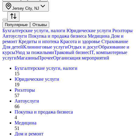
Jersey City, NJ
Популярные
Отзывы
Бухгалтерские услуги, налоги
Юридические услуги
Риэлторы
Автоуслуги
Покупка и продажа бизнеса
Медицина
Дом и
ремонт
Кредиты и ипотека
Красота и здоровье
Страхование
Для детей
Клининговые услуги
Отдых и досуг
Образование и
курсы
Уход за пожилыми
Траковый бизнес
IT, компьютерные
услуги
Магазины
Прочее
Организация мероприятий
Бухгалтерские услуги, налоги
15
Юридические услуги
19
Риэлторы
57
Автоуслуги
66
Покупка и продажа бизнеса
4
Медицина
51
Дом и ремонт