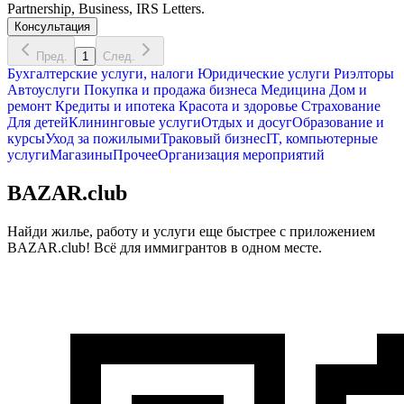
Partnership, Business, IRS Letters.
Консультация
Пред.
1
След.
Бухгалтерские услуги, налоги
Юридические услуги
Риэлторы
Автоуслуги
Покупка и продажа бизнеса
Медицина
Дом и
ремонт
Кредиты и ипотека
Красота и здоровье
Страхование
Для детей
Клининговые услуги
Отдых и досуг
Образование и
курсы
Уход за пожилыми
Траковый бизнес
IT, компьютерные
услуги
Магазины
Прочее
Организация мероприятий
BAZAR.club
Найди жилье, работу и услуги еще быстрее с приложением
BAZAR.club! Всё для иммигрантов в одном месте.