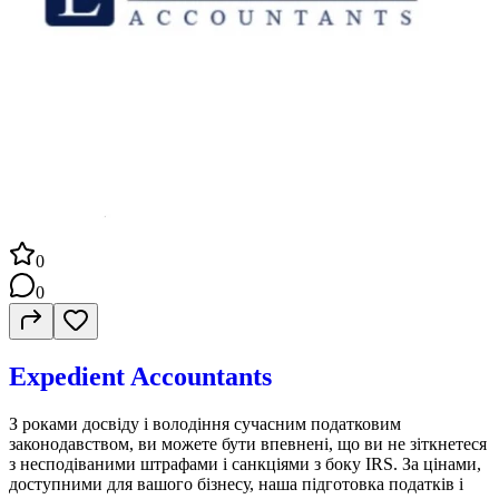
0
0
Expedient Accountants
З роками досвіду і володіння сучасним податковим
законодавством, ви можете бути впевнені, що ви не зіткнетеся
з несподіваними штрафами і санкціями з боку IRS. За цінами,
доступними для вашого бізнесу, наша підготовка податків і