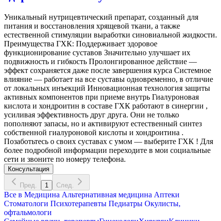
Уникальный нутрицевтический препарат, созданный для
питания и восстановления хрящевой ткани, а также
естественной стимуляции выработки синовиальной жидкости.
Преимущества ГХК: Поддерживает здоровое
функционирование суставов Значительно улучшает их
подвижность и гибкость Пролонгированное действие —
эффект сохраняется даже после завершения курса Системное
влияние — работает на все суставы одновременно, в отличие
от локальных инъекций Инновационная технология защиты
активных компонентов при приеме внутрь Гиалуроновая
кислота и хондроитин в составе ГХК работают в синергии ,
усиливая эффективность друг друга. Они не только
пополняют запасы, но и активируют естественный синтез
собственной гиалуроновой кислоты и хондроитина .
Позаботьтесь о своих суставах с умом — выберите ГХК ! Для
более подробной информации переходите в мои социальные
сети и звоните по номеру телефона.
Консультация
Пред.
1
След.
Все в
Медицина
Альтернативная медицина
Аптеки
Стоматологи
Психотерапевты
Педиатры
Окулисты,
офтальмологи