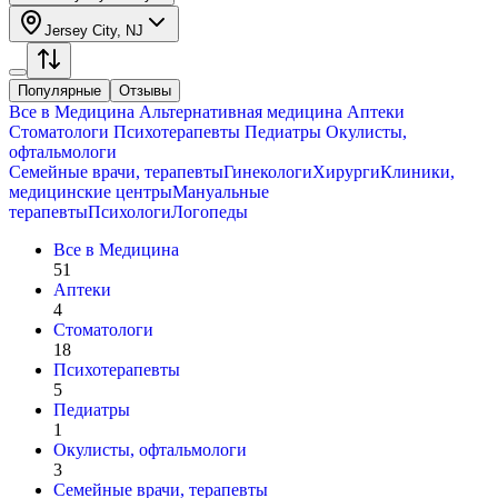
Jersey City, NJ
Популярные
Отзывы
Все в
Медицина
Альтернативная медицина
Аптеки
Стоматологи
Психотерапевты
Педиатры
Окулисты,
офтальмологи
Семейные врачи, терапевты
Гинекологи
Хирурги
Клиники,
медицинские центры
Мануальные
терапевты
Психологи
Логопеды
Все в
Медицина
51
Аптеки
4
Стоматологи
18
Психотерапевты
5
Педиатры
1
Окулисты, офтальмологи
3
Семейные врачи, терапевты