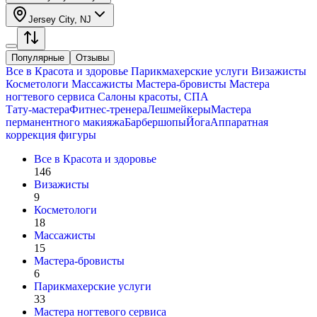
Jersey City, NJ
Популярные
Отзывы
Все в
Красота и здоровье
Парикмахерские услуги
Визажисты
Косметологи
Массажисты
Мастера-бровисты
Мастера
ногтевого сервиса
Салоны красоты, СПА
Тату-мастера
Фитнес-тренера
Лешмейкеры
Мастера
перманентного макияжа
Барбершопы
Йога
Аппаратная
коррекция фигуры
Все в
Красота и здоровье
146
Визажисты
9
Косметологи
18
Массажисты
15
Мастера-бровисты
6
Парикмахерские услуги
33
Мастера ногтевого сервиса