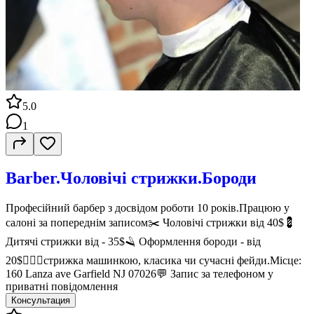
5.0
1
Barber.Чоловічі стрижки.Бороди
Професійний барбер з досвідом роботи 10 років.Працюю у
салоні за попереднім записом✂️ Чоловічі стрижки від 40$💈
Дитячі стрижки від - 35$🪒 Оформлення бороди - від
20$💇🏻‍♂️стрижка машинкою, класика чи сучасні фейди.Місце:
160 Lanza ave Garfield NJ 07026💬 Запис за телефоном у
приватні повідомлення
Консультация