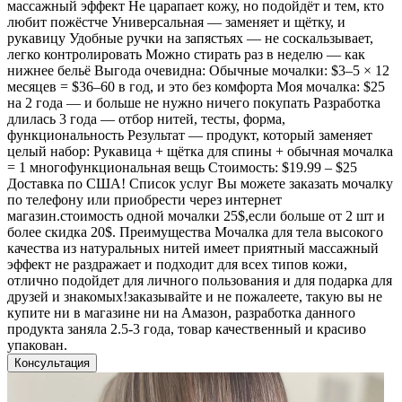
массажный эффект Не царапает кожу, но подойдёт и тем, кто
любит пожёстче Универсальная — заменяет и щётку, и
рукавицу Удобные ручки на запястьях — не соскальзывает,
легко контролировать Можно стирать раз в неделю — как
нижнее бельё Выгода очевидна: Обычные мочалки: $3–5 × 12
месяцев = $36–60 в год, и это без комфорта Моя мочалка: $25
на 2 года — и больше не нужно ничего покупать Разработка
длилась 3 года — отбор нитей, тесты, форма,
функциональность Результат — продукт, который заменяет
целый набор: Рукавица + щётка для спины + обычная мочалка
= 1 многофункциональная вещь Стоимость: $19.99 – $25
Доставка по США! Список услуг Вы можете заказать мочалку
по телефону или приобрести через интернет
магазин.стоимость одной мочалки 25$,если больше от 2 шт и
более скидка 20$. Преимущества Мочалка для тела высокого
качества из натуральных нитей имеет приятный массажный
эффект не раздражает и подходит для всех типов кожи,
отлично подойдет для личного пользования и для подарка для
друзей и знакомых!заказывайте и не пожалеете, такую вы не
купите ни в магазине ни на Амазон, разработка данного
продукта заняла 2.5-3 года, товар качественный и красиво
упакован.
Консультация