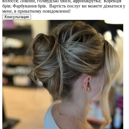
волосся; Локони, голівудські хвилі, афронакрутка; Корекція
брів; Фарбування брів. Вартість послуг ви можете дізнатися у
мене, в приватному повідомленні!
Консультация