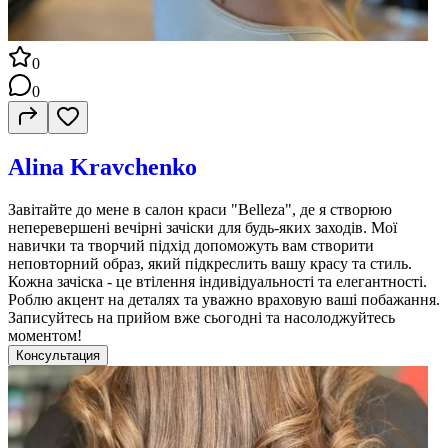
0
0
Alina Kravchenko
Завітайте до мене в салон краси "Belleza", де я створюю
неперевершені вечірні зачіски для будь-яких заходів. Мої
навички та творчий підхід допоможуть вам створити
неповторний образ, який підкреслить вашу красу та стиль.
Кожна зачіска - це втілення індивідуальності та елегантності.
Роблю акцент на деталях та уважно враховую ваші побажання.
Записуйтесь на прийом вже сьогодні та насолоджуйтесь
моментом!
Консультация