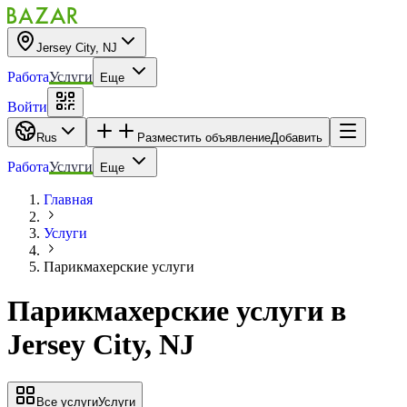
Jersey City, NJ
Работа
Услуги
Еще
Войти
Rus
Разместить объявление
Добавить
Работа
Услуги
Еще
Главная
Услуги
Парикмахерские услуги
Парикмахерские услуги
в
Jersey City, NJ
Все услуги
Услуги