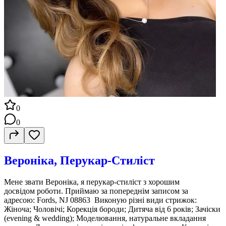
0
0
Вероніка, Перукар-Стиліст
Мене звати Вероніка, я перукар-стиліст з хорошим
досвідом роботи. Приймаю за попереднім записом за
адресою: Fords, NJ 08863 Виконую різні види стрижок:
Жіноча; Чоловічі; Корекція бороди; Дитяча від 6 років; Зачіски
(evening & wedding); Моделювання, натуральне вкладання