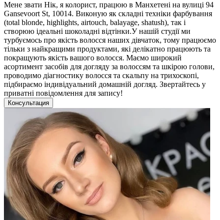
Мене звати Нік, я колорист, працюю в Манхетені на вулиці 94
Gansevoort St, 10014. Виконую як складні техніки фарбування
(total blonde, highlights, airtouch, balayage, shatush), так і
створюю ідеальні шоколадні відтінки.У нашій студії ми
турбуємось про якість волосся наших дівчаток, тому працюємо
тільки з найкращими продуктами, які делікатно працюють та
покращують якість вашого волосся. Маємо широкий
асортимент засобів для догляду за волоссям та шкірою голови,
проводимо діагностику волосся та скальпу на трихоскопі,
підбираємо індивідуальний домашній догляд. Звертайтесь у
приватні повідомлення для запису!
Консультация