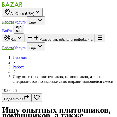
All Cities (USA)
Работа
Услуги
Еще
Войти
Rus
Разместить объявление
Добавить
Работа
Услуги
Еще
Главная
Работа
Ищу опытных плиточников, помощников, а также
специалистов по заливке само выравнивающейся смеси
19.06.26
Поделиться
Ищу опытных плиточников,
помощников, а также