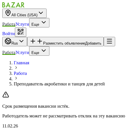
All Cities (USA)
Работа
Услуги
Еще
Войти
Rus
Разместить объявление
Добавить
Работа
Услуги
Еще
Главная
Работа
Преподаватель акробатики и танцев для детей
Срок размещения вакансии истёк.
Работодатель может не рассматривать отклик на эту вакансию
11.02.26