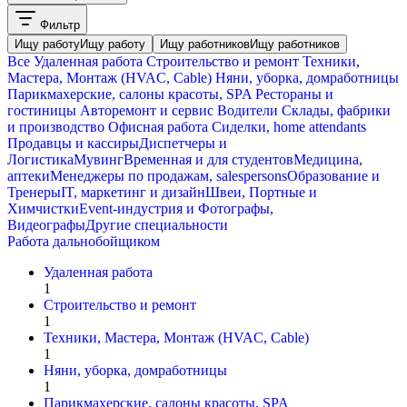
Фильтр
Ищу работу
Ищу работу
Ищу работников
Ищу работников
Все
Удаленная работа
Строительство и ремонт
Техники,
Мастера, Монтаж (HVAC, Cable)
Няни, уборка, домработницы
Парикмахерские, салоны красоты, SPA
Рестораны и
гостиницы
Авторемонт и cервис
Водители
Склады, фабрики
и производство
Офисная работа
Сиделки, home attendants
Продавцы и кассиры
Диспетчеры и
Логистика
Мувинг
Временная и для студентов
Медицина,
аптеки
Менеджеры по продажам, salespersons
Образование и
Тренеры
IT, маркетинг и дизайн
Швеи, Портные и
Химчистки
Event-индустрия и Фотографы,
Видеографы
Другие специальности
Работа дальнобойщиком
Удаленная работа
1
Строительство и ремонт
1
Техники, Мастера, Монтаж (HVAC, Cable)
1
Няни, уборка, домработницы
1
Парикмахерские, салоны красоты, SPA