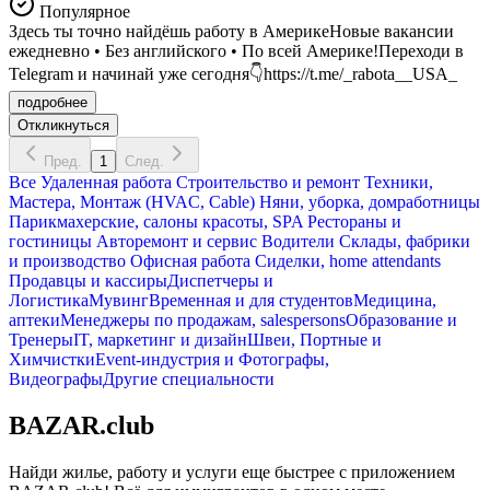
Популярное
Здесь ты точно найдёшь работу в АмерикеНовые вакансии
ежедневно • Без английского • По всей Америке!Переходи в
Telegram и начинай уже сегодня👇https://t.me/_rabota__USA_
подробнее
Откликнуться
Пред.
1
След.
Все
Удаленная работа
Строительство и ремонт
Техники,
Мастера, Монтаж (HVAC, Cable)
Няни, уборка, домработницы
Парикмахерские, салоны красоты, SPA
Рестораны и
гостиницы
Авторемонт и cервис
Водители
Склады, фабрики
и производство
Офисная работа
Сиделки, home attendants
Продавцы и кассиры
Диспетчеры и
Логистика
Мувинг
Временная и для студентов
Медицина,
аптеки
Менеджеры по продажам, salespersons
Образование и
Тренеры
IT, маркетинг и дизайн
Швеи, Портные и
Химчистки
Event-индустрия и Фотографы,
Видеографы
Другие специальности
BAZAR.club
Найди жилье, работу и услуги еще быстрее с приложением