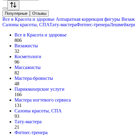
Популярные
Отзывы
Все в
Красота и здоровье
Аппаратная коррекция фигуры
Визаж
Салоны красоты, СПА
Тату-мастера
Фитнес-тренера
Лешмейкер
Все в
Красота и здоровье
806
Визажисты
32
Косметологи
96
Массажисты
82
Мастера-бровисты
48
Парикмахерские услуги
166
Мастера ногтевого сервиса
131
Салоны красоты, СПА
93
Тату-мастера
21
Фитнес-тренера