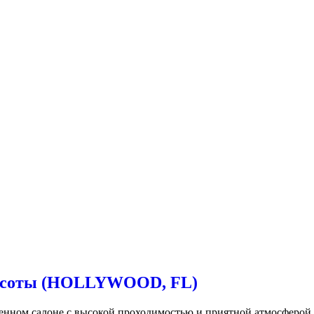
расоты (HOLLYWOOD, FL)
енном салоне с высокой проходимостью и приятной атмосферой (