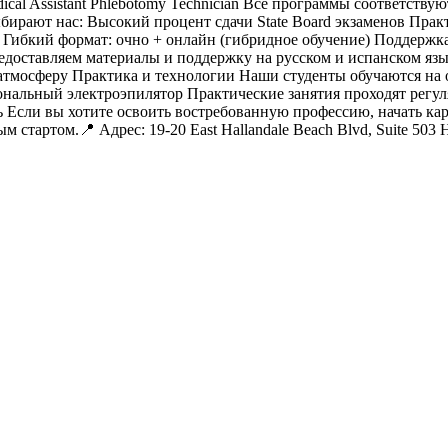
 Medical Assistant Phlebotomy Technician Все программы соответст
бирают нас: Высокий процент сдачи State Board экзаменов Пра
 Гибкий формат: очно + онлайн (гибридное обучение) Поддержк
едоставляем материалы и поддержку на русском и испанском яз
осферу Практика и технологии Наши студенты обучаются на об
ональный электроэпилятор Практические занятия проходят регуля
сь Если вы хотите освоить востребованную профессию, начать
м стартом.📍 Адрес: 19-20 East Hallandale Beach Blvd, Suite 503 