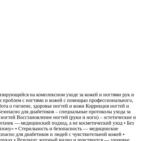
иализирующийся на комплексном уходе за кожей и ногтями рук и
и и проблем с ногтями и кожей с помощью профессионального,
ота о гигиене, здоровье ногтей и кожи Коррекция ногтей и
езопасно для диабетиков – специальные протоколы ухода за
огтей Восстановление ногтей (руки и ноги) – эстетические и
хник — медицинский подход, а не косметический уход • Без
лону» • Стерильность и безопасность — медицинские
опасно для диабетиков и людей с чувствительной кожей •
ках • Результат, который видно и чувствуется — здоровье,