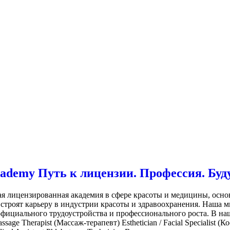
 Academy Путь к лицензии. Профессия. Буд
нная лицензированная академия в сфере красоты и медицины, осн
троят карьеру в индустрии красоты и здравоохранения. Наша ми
ициального трудоустройства и профессионального роста. В на
herapist (Массаж-терапевт) Esthetician / Facial Specialist (Косм