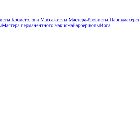
исты
Косметологи
Массажисты
Мастера-бровисты
Парикмахерск
ы
Мастера перманентного макияжа
Барбершопы
Йога