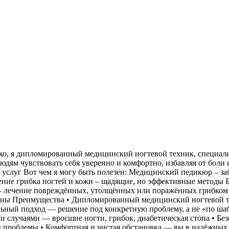
Назаренко, я дипломированный медицинский ногтевой техник, спец
людям чувствовать себя уверенно и комфортно, избавляя от бол
 услуг Вот чем я могу быть полезен: Медицинский педикюр – заб
ние грибка ногтей и кожи – щадящие, но эффективные методы Б
– лечение повреждённых, утолщённых или поражённых грибком н
ины Преимущества • Дипломированный медицинский ногтевой те
ный подход — решение под конкретную проблему, а не «по шаб
 случаями — вросшие ногти, грибок, диабетическая стопа • Без
проблемы • Комфортная и чистая обстановка — вы в надёжных ру