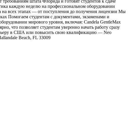
вуют требованиям штата Флорида и готовят студентов к сдаче
ктика каждую неделю на профессиональном оборудовании
а на всех этапах — от поступления до получения лицензии Мы
ыках Помогаем студентам с документами, экзаменами и
орудовании мирового уровня, включая: Candela GentleMax
рно, что позволяет студентам уверенно начать работу сразу
 карьеру в США или повысить свою квалификацию — Neo
Hallandale Beach, FL 33009