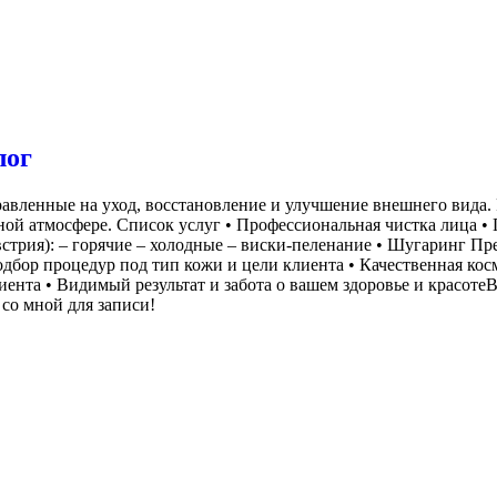
лог
авленные на уход, восстановление и улучшение внешнего вида.
ой атмосфере. Список услуг • Профессиональная чистка лица •
стрия): – горячие – холодные – виски-пеленание • Шугаринг П
ор процедур под тип кожи и цели клиента • Качественная косм
иента • Видимый результат и забота о вашем здоровье и красот
со мной для записи!