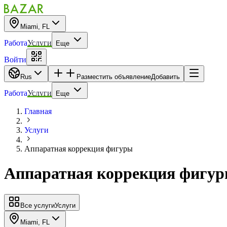
Miami, FL
Работа
Услуги
Еще
Войти
Rus
Разместить объявление
Добавить
Работа
Услуги
Еще
Главная
Услуги
Аппаратная коррекция фигуры
Аппаратная коррекция фигу
Все услуги
Услуги
Miami, FL