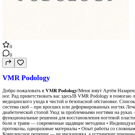
0
0
VMR Podology
Добро пожаловать в 𝐕𝐌𝐑 𝐏𝐨𝐝𝐨𝐥𝐨𝐠𝐲!Меня зовут Артём 
ног. Рад приветствовать вас здесь!В VMR Podology я помогаю 
медицинского ухода в чистой и безопасной обстановке. Список
система скоб – при вросших или деформированных ногтях Лече
диабетической стопой Уход за проблемными ногтями на руках 
функциональные решения для восстановления ногтевой пласт
боли и травм — современные щадящие методики • Индивидуаль
протоколы, одноразовые материалы • Опыт работы со сложными
Комплексное решение — не маскировка, а устранение причины 