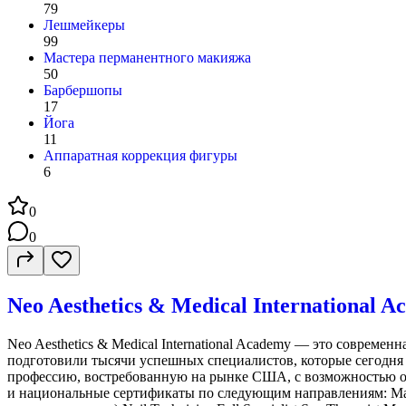
79
Лешмейкеры
99
Мастера перманентного макияжа
50
Барбершопы
17
Йога
11
Аппаратная коррекция фигуры
6
0
0
Neo Aesthetics & Medical International
Neo Aesthetics & Medical International Academy — это совреме
подготовили тысячи успешных специалистов, которые сегодня с
профессию, востребованную на рынке США, с возможностью оф
и национальные сертификаты по следующим направлениям: Massage T