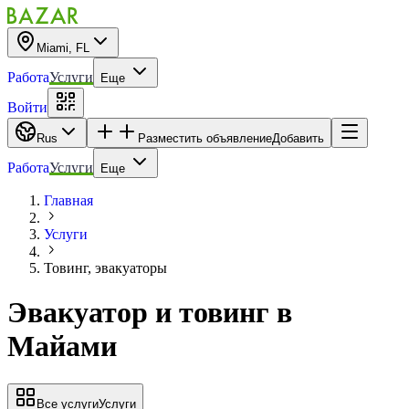
Miami, FL
Работа
Услуги
Еще
Войти
Rus
Разместить объявление
Добавить
Работа
Услуги
Еще
Главная
Услуги
Товинг, эвакуаторы
Эвакуатор и товинг в
Майами
Все услуги
Услуги