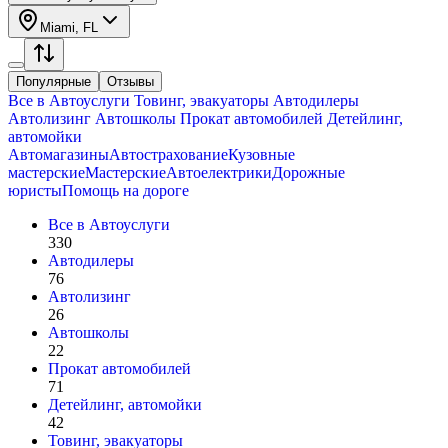
Miami, FL
Популярные
Отзывы
Все в
Автоуслуги
Товинг, эвакуаторы
Автодилеры
Автолизинг
Автошколы
Прокат автомобилей
Детейлинг,
автомойки
Автомагазины
Автострахование
Кузовные
мастерские
Мастерские
Автоелектрики
Дорожные
юристы
Помощь на дороге
Все в
Автоуслуги
330
Автодилеры
76
Автолизинг
26
Автошколы
22
Прокат автомобилей
71
Детейлинг, автомойки
42
Товинг, эвакуаторы