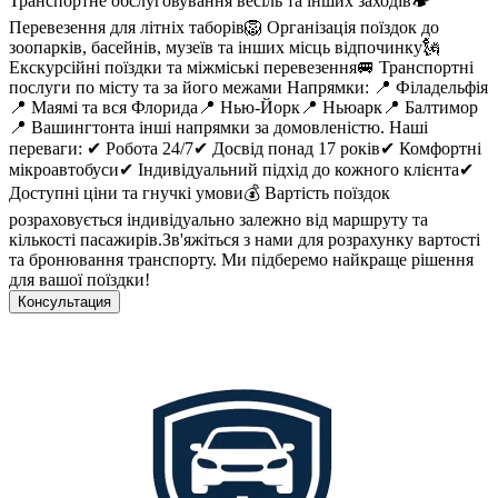
Транспортне обслуговування весіль та інших заходів🏕️
Перевезення для літніх таборів🦁 Організація поїздок до
зоопарків, басейнів, музеїв та інших місць відпочинку🗽
Екскурсійні поїздки та міжміські перевезення🚐 Транспортні
послуги по місту та за його межами Напрямки: 📍 Філадельфія
📍 Маямі та вся Флорида📍 Нью-Йорк📍 Ньюарк📍 Балтимор
📍 Вашингтонта інші напрямки за домовленістю. Наші
переваги: ✔ Робота 24/7✔ Досвід понад 17 років✔ Комфортні
мікроавтобуси✔ Індивідуальний підхід до кожного клієнта✔
Доступні ціни та гнучкі умови💰 Вартість поїздок
розраховується індивідуально залежно від маршруту та
кількості пасажирів.Зв'яжіться з нами для розрахунку вартості
та бронювання транспорту. Ми підберемо найкраще рішення
для вашої поїздки!
Консультация