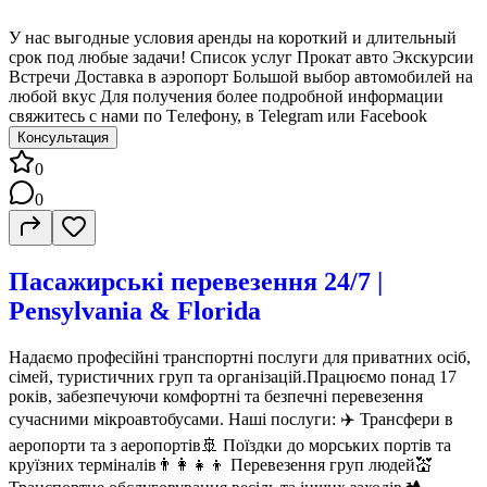
У нас выгодные условия аренды на короткий и длительный
срок под любые задачи! Список услуг Прокат авто Экскурсии
Встречи Доставка в аэропорт Большой выбор автомобилей на
любой вкус Для получения более подробной информации
свяжитесь с нами по Tелефону, в Telegram или Facebook
Консультация
0
0
Пасажирські перевезення 24/7 |
Pensylvania & Florida
Надаємо професійні транспортні послуги для приватних осіб,
сімей, туристичних груп та організацій.Працюємо понад 17
років, забезпечуючи комфортні та безпечні перевезення
сучасними мікроавтобусами. Наші послуги: ✈️ Трансфери в
аеропорти та з аеропортів🚢 Поїздки до морських портів та
круїзних терміналів👨‍👩‍👧‍👦 Перевезення груп людей💒